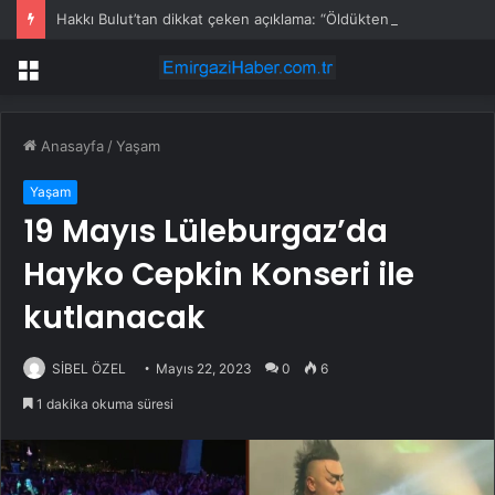
Hakkı Bulut’tan dikkat çeken açıklama: “Öldükten sonra yapsalar ne olur?”
Menü
Anasayfa
/
Yaşam
Yaşam
19 Mayıs Lüleburgaz’da
Hayko Cepkin Konseri ile
kutlanacak
SİBEL ÖZEL
Mayıs 22, 2023
0
6
1 dakika okuma süresi