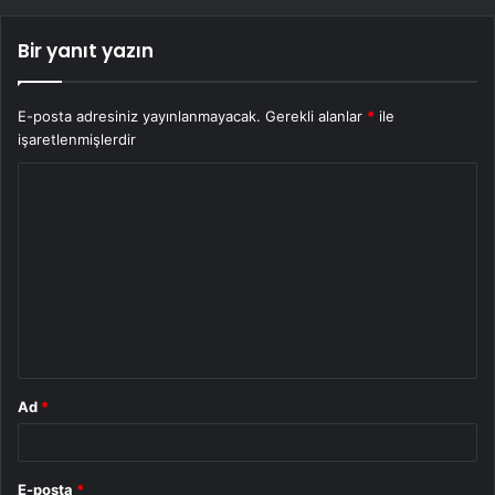
Bir yanıt yazın
E-posta adresiniz yayınlanmayacak.
Gerekli alanlar
*
ile
işaretlenmişlerdir
Y
o
r
u
m
*
Ad
*
E-posta
*