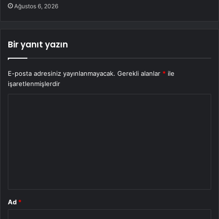
Ağustos 6, 2026
Bir yanıt yazın
E-posta adresiniz yayınlanmayacak.
Gerekli alanlar
*
ile
işaretlenmişlerdir
Y
o
r
u
m
*
Ad
*