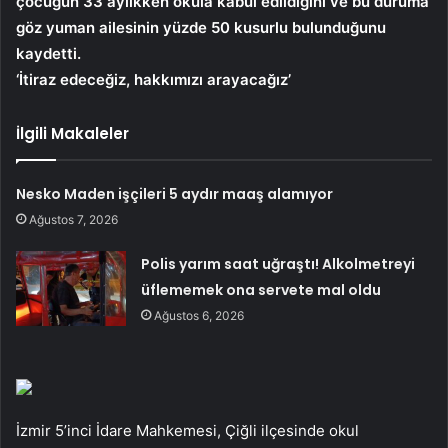
çocuğun 33 aylıkken okula kabul edildiğini ve bu duruma
göz yuman ailesinin yüzde 50 kusurlu bulunduğunu
kaydetti.
‘İtiraz edeceğiz, hakkımızı arayacağız’
İlgili Makaleler
Nesko Maden işçileri 5 aydır maaş alamıyor
Ağustos 7, 2026
Polis yarım saat uğraştı! Alkolmetreyi
üflememek ona servete mal oldu
Ağustos 6, 2026
İzmir 5’inci İdare Mahkemesi, Çiğli ilçesinde okul