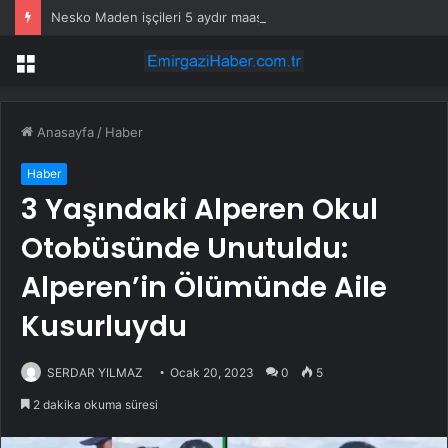
Nesko Maden işçileri 5 aydır maaş alamıyor
Menü
Anasayfa
/
Haber
Haber
3 Yaşındaki Alperen Okul
Otobüsünde Unutuldu:
Alperen’in Ölümünde Aile
Kusurluydu
SERDAR YILMAZ
Ocak 20, 2023
0
5
2 dakika okuma süresi