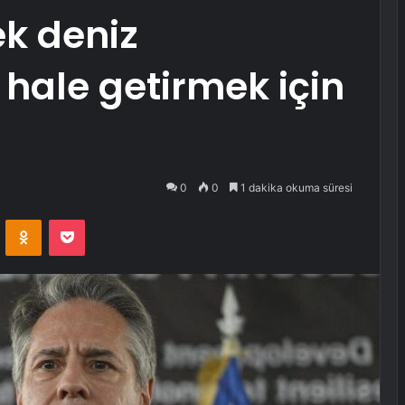
k deniz
 hale getirmek için
0
0
1 dakika okuma süresi
VKontakte
Odnoklassniki
Pocket