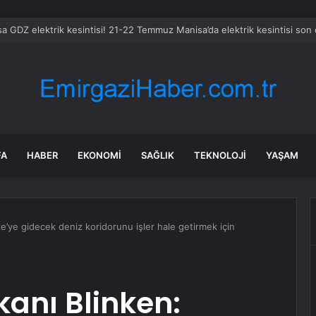
FA
HABER
EKONOMI
SAĞLIK
TEKNOLOJI
YAŞAM
ze’ye gidecek deniz koridorunu işler hale getirmek için
kanı Blinken: