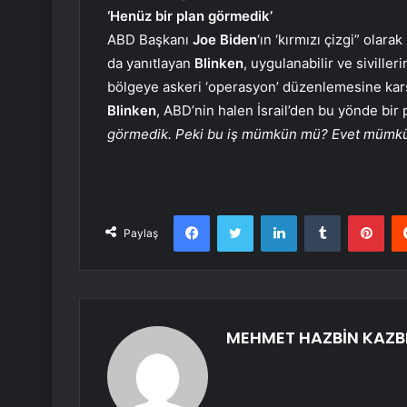
‘Henüz bir plan görmedik’
ABD Başkanı
Joe Biden
‘ın ‘kırmızı çizgi” olara
da yanıtlayan
Blinken
, uygulanabilir ve siviller
bölgeye askeri ‘operasyon’ düzenlemesine karşı
Blinken
, ABD’nin halen İsrail’den bu yönde bir p
görmedik. Peki bu iş mümkün mü? Evet mümkün
Facebook
Twitter
LinkedIn
Tumblr
Pint
Paylaş
MEHMET HAZBİN KAZB