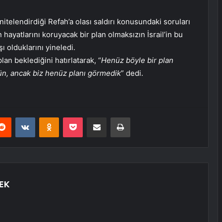
k nitelendirdiği Refah’a olası saldırı konusundaki soruları
in hayatlarını koruyacak bir plan olmaksızın İsrail’in bu
 olduklarını yineledi.
lan beklediğini hatırlatarak, “
Henüz böyle bir plan
, ancak biz henüz planı görmedik
” dedi.
erest
Reddit
VKontakte
Odnoklassniki
Pocket
E-Posta ile paylaş
Yazdır
EK