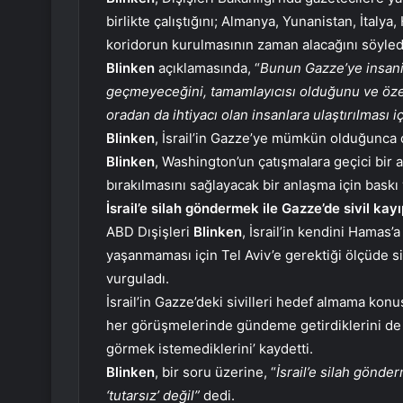
birlikte çalıştığını; Almanya, Yunanistan, İtaly
koridorun kurulmasının zaman alacağını söyled
Blinken
açıklamasında, “
Bunun Gazze’ye insani 
geçmeyeceğini, tamamlayıcısı olduğunu ve özel
oradan da ihtiyacı olan insanlara ulaştırılması 
Blinken
, İsrail’in Gazze’ye mümkün olduğunca ç
Blinken
, Washington’un çatışmalara geçici bir 
bırakılmasını sağlayacak bir anlaşma için baskı
İsrail’e silah göndermek ile Gazze’de sivil kayı
ABD Dışişleri
Blinken
, İsrail’in kendini Hamas’
yaşanmaması için Tel Aviv’e gerektiği ölçüde 
vurguladı.
İsrail’in Gazze’deki sivilleri hedef almama ko
her görüşmelerinde gündeme getirdiklerini d
görmek istemediklerini’ kaydetti.
Blinken
, bir soru üzerine, “
İsrail’e silah gönder
‘tutarsız’ değil”
dedi.