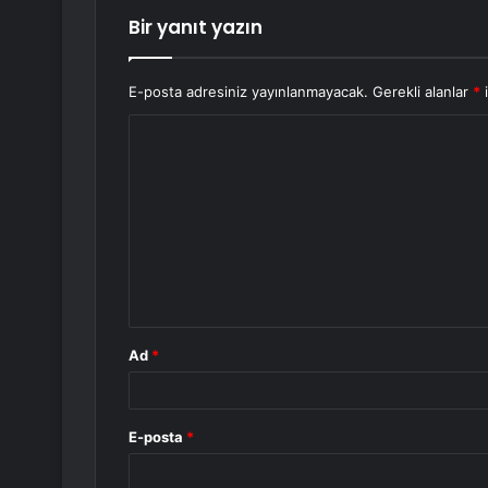
Bir yanıt yazın
E-posta adresiniz yayınlanmayacak.
Gerekli alanlar
*
i
Y
o
r
u
m
*
Ad
*
E-posta
*