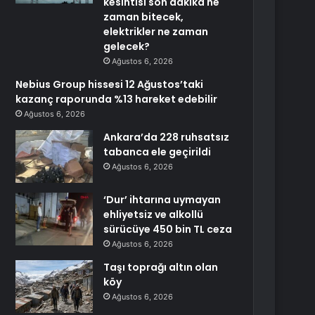
kesintisi son dakika ne
zaman bitecek,
elektrikler ne zaman
gelecek?
Ağustos 6, 2026
Nebius Group hissesi 12 Ağustos’taki
kazanç raporunda %13 hareket edebilir
Ağustos 6, 2026
Ankara’da 228 ruhsatsız
tabanca ele geçirildi
Ağustos 6, 2026
‘Dur’ ihtarına uymayan
ehliyetsiz ve alkollü
sürücüye 450 bin TL ceza
Ağustos 6, 2026
Taşı toprağı altın olan
köy
Ağustos 6, 2026