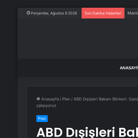
Perşembe, Ağustos 6 2026
Son Dakika Haberleri
ANASAY
Anasayfa
/
Plan
/
ABD Dışişleri Bakanı Blinken: Gaz
çalışıyoruz
Plan
ABD Dışişleri Ba