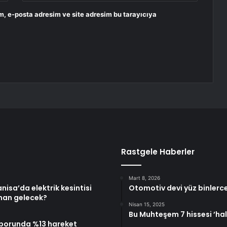
m, e-posta adresim ve site adresim bu tarayıcıya
Rastgele Haberler
Mart 8, 2026
isa’da elektrik kesintisi
Otomotiv devi yüz binlerce 
aman gelecek?
Nisan 15, 2025
Bu Muhteşem 7 hissesi ’ha
aporunda %13 hareket