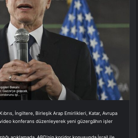
brıs, İngiltere, Birleşik Arap Emirlikleri, Katar, Avrupa
bir video konferans düzenleyerek yeni güzergâhın işler
aptığı açıklamada, ABD’nin koridor konusunda İsrail ile