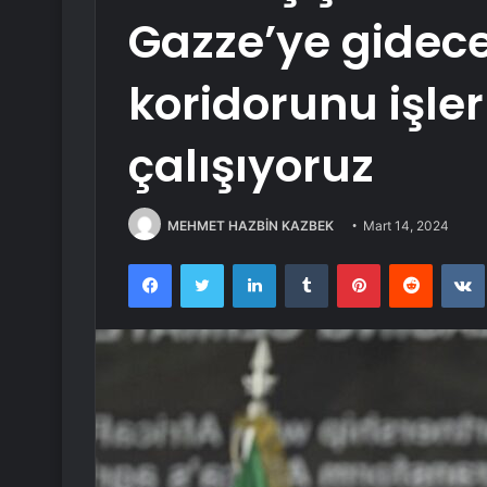
Gazze’ye gidece
koridorunu işler
çalışıyoruz
MEHMET HAZBİN KAZBEK
Mart 14, 2024
Facebook
Twitter
LinkedIn
Tumblr
Pinterest
Reddit