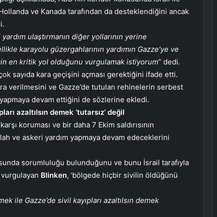
a, Hollanda ve Kanada tarafından da desteklendiğini ancak
i.
yardım ulaştırmanın diğer yollarının yerine
likle karayolu güzergahlarının yardımın Gazze’ye ve
için en kritik yol olduğunu vurgulamak istiyorum
” dedi.
ok sayıda kara geçişini açması gerektiğini ifade etti.
ara verilmesini ve Gazze’de tutulan rehinelerin serbest
 yapmaya devam ettiğini de sözlerine ekledi.
pları azaltılsın demek ‘tutarsız’ değil
a karşı koruması ve bir daha 7 Ekim saldırısının
silah ve askeri yardım yapmaya devam edeceklerini
nusunda sorumluluğu bulunduğunu ve bunu İsrail tarafıyla
e vurgulayan
Blinken
, ‘bölgede hiçbir sivilin öldüğünü
mek ile Gazze’de sivil kayıpları azaltılsın demek