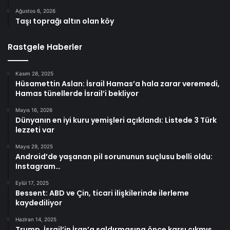
Ağustos 6, 2026
Taşı toprağı altın olan köy
Rastgele Haberler
Kasım 28, 2025
Hüsamettin Aslan: İsrail Hamas’a hala zarar veremedi,
Hamas tünellerde İsrail’i bekliyor
Mayıs 16, 2026
Dünyanın en iyi kuru yemişleri açıklandı: Listede 3 Türk
lezzeti var
Mayıs 29, 2025
Android’de yaşanan pil sorununun suçlusu belli oldu:
Instagram…
Eylül 17, 2025
Bessent: ABD ve Çin, ticari ilişkilerinde ilerleme
kaydediliyor
Haziran 14, 2025
Trump, İsrail’in İran’a saldırmasına önce karşı çıkmış