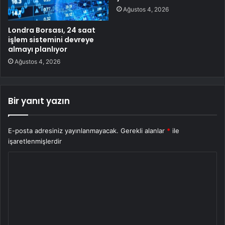
Ağustos 4, 2026
Londra Borsası, 24 saat
işlem sistemini devreye
almayı planlıyor
Ağustos 4, 2026
Bir yanıt yazın
E-posta adresiniz yayınlanmayacak.
Gerekli alanlar
*
ile
işaretlenmişlerdir
Y
o
r
u
m