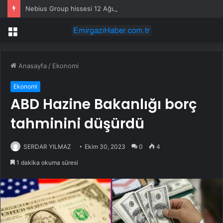
Nebius Group hissesi 12 Ağustos’taki kazanç raporunda %13 hareket edebilir
Menü
Anasayfa
/
Ekonomi
Ekonomi
ABD Hazine Bakanlığı borç
tahminini düşürdü
SERDAR YILMAZ
Ekim 30, 2023
0
4
1 dakika okuma süresi