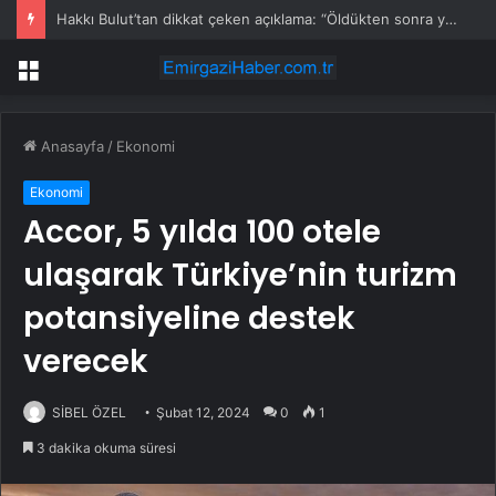
Hakkı Bulut’tan dikkat çeken açıklama: “Öldükten sonra yapsalar ne olur?”
Menü
Anasayfa
/
Ekonomi
Ekonomi
Accor, 5 yılda 100 otele
ulaşarak Türkiye’nin turizm
potansiyeline destek
verecek
SİBEL ÖZEL
Şubat 12, 2024
0
1
3 dakika okuma süresi