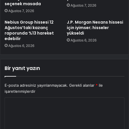
seçenek masada
Ağustos 7, 2026
Ağustos 7, 2026
Nebius Group hissesi 12
J.P. Morgan Nexans hissesi
Ağustos’taki kazanç
için iyimser; hisseler
raporunda %13 hareket
yükseldi
edebilir
Ağustos 6, 2026
Ağustos 6, 2026
Bir yanıt yazın
E-posta adresiniz yayınlanmayacak.
Gerekli alanlar
*
ile
işaretlenmişlerdir
Y
o
r
u