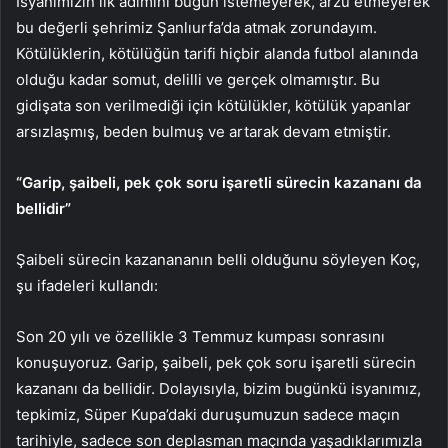
İsyanımızın ilk adımını bugün istemeyerek, arzu etmeyerek
bu değerli şehrimiz Şanlıurfa’da atmak zorundayım.
Kötülüklerin, kötülüğün tarifi hiçbir alanda futbol alanında
olduğu kadar somut, delilli ve gerçek olmamıştır. Bu
gidişata son verilmediği için kötülükler, kötülük yapanlar
arsızlaşmış, beden bulmuş ve artarak devam etmiştir.
“Garip, şaibeli, pek çok soru işaretli sürecin kazananı da
bellidir”
Şaibeli sürecin kazanananın belli olduğunu söyleyen Koç,
şu ifadeleri kullandı:
Son 20 yılı ve özellikle 3 Temmuz kumpası sonrasını
konuşuyoruz. Garip, şaibeli, pek çok soru işaretli sürecin
kazananı da bellidir. Dolayısıyla, bizim bugünkü isyanımız,
tepkimiz, Süper Kupa’daki duruşumuzun sadece maçın
tarihiyle, sadece son deplasman maçında yaşadıklarımızla