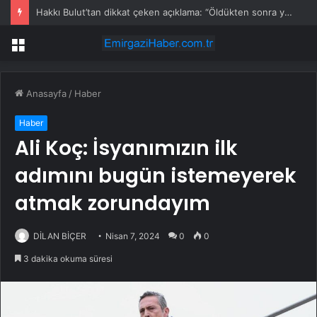
Hakkı Bulut’tan dikkat çeken açıklama: “Öldükten sonra yapsalar ne olur?”
Menü
Anasayfa
/
Haber
Haber
Ali Koç: İsyanımızın ilk
adımını bugün istemeyerek
atmak zorundayım
DİLAN BİÇER
Nisan 7, 2024
0
0
3 dakika okuma süresi