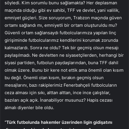
söyledi. Kim sorumlu bunu sağlamakta? Her deplasman
maçında olduğu gibi ev sahibi, TFF ve devlet, yani valilik,
emniyet güçleri. Size soruyorum, Trabzon maçında güven
ortamı sağlandı mı, emniyetli bir ortam oluşturuldu mu?
Güvenli ortam sağlansaydı futbolcularımıza yapılan linç
girişiminde futbolcularımız kendilerini korumak zorunda
kalmazlardı. Sonra ne oldu? Tek bir geçmiş olsun mesajı
paylaşılmadı. Ne devletten ne siyasetçilerden, herhangi bir
siyasi partiden, futbolun paydaşlarından, buna TFF dahil
olmak üzere. Bunu bir kere not ettik ama önemli olan kısım
bu değil. Önemli olan kısım, bırakın geçmiş olsun
mesajlarını, bazı rakiplerimiz Fenerbahçeli futbolcuların
ceza alması için sıkı, alttan alttan, ince ince çalıştılar,
bazıları açık açık. İnanabiliyor musunuz? Hapis cezası
almalı diyenler bile oldu.
“Türk futbolunda hakemler üzerinden ligin gidişatını