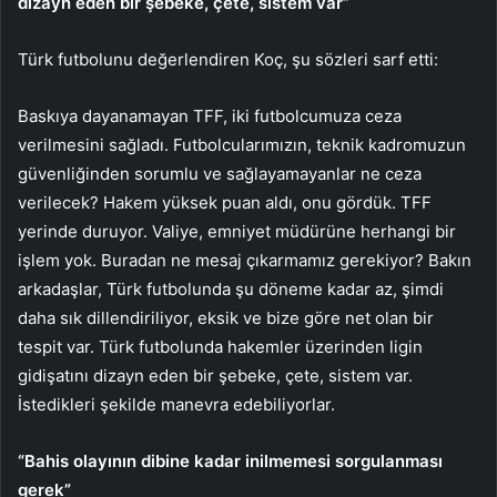
dizayn eden bir şebeke, çete, sistem var”
Türk futbolunu değerlendiren Koç, şu sözleri sarf etti:
Baskıya dayanamayan TFF, iki futbolcumuza ceza
verilmesini sağladı. Futbolcularımızın, teknik kadromuzun
güvenliğinden sorumlu ve sağlayamayanlar ne ceza
verilecek? Hakem yüksek puan aldı, onu gördük. TFF
yerinde duruyor. Valiye, emniyet müdürüne herhangi bir
işlem yok. Buradan ne mesaj çıkarmamız gerekiyor? Bakın
arkadaşlar, Türk futbolunda şu döneme kadar az, şimdi
daha sık dillendiriliyor, eksik ve bize göre net olan bir
tespit var. Türk futbolunda hakemler üzerinden ligin
gidişatını dizayn eden bir şebeke, çete, sistem var.
İstedikleri şekilde manevra edebiliyorlar.
“Bahis olayının dibine kadar inilmemesi sorgulanması
gerek”