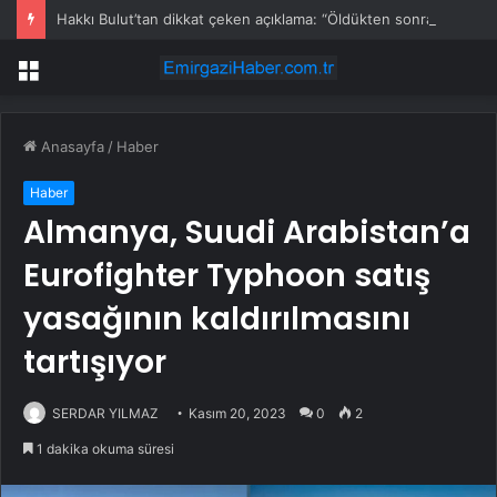
Hakkı Bulut’tan dikkat çeken açıklama: “Öldükten sonra yapsalar ne olur?”
Menü
Anasayfa
/
Haber
Haber
Almanya, Suudi Arabistan’a
Eurofighter Typhoon satış
yasağının kaldırılmasını
tartışıyor
SERDAR YILMAZ
Kasım 20, 2023
0
2
1 dakika okuma süresi