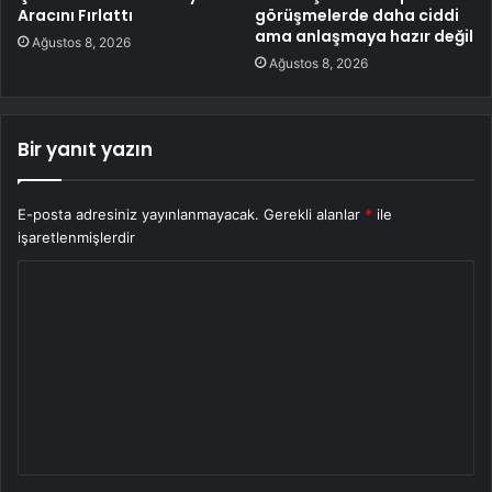
Aracını Fırlattı
görüşmelerde daha ciddi
ama anlaşmaya hazır değil
Ağustos 8, 2026
Ağustos 8, 2026
Bir yanıt yazın
E-posta adresiniz yayınlanmayacak.
Gerekli alanlar
*
ile
işaretlenmişlerdir
Y
o
r
u
m
*