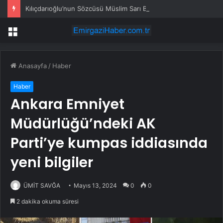
Kılıçdarıoğlu’nun Sözcüsü Müslim Sarı Bahçeli’ye çok kızgın
Menü
Anasayfa
/
Haber
Haber
Ankara Emniyet
Müdürlüğü’ndeki AK
Parti’ye kumpas iddiasında
yeni bilgiler
ÜMİT SAVĞA
Mayıs 13, 2024
0
0
2 dakika okuma süresi