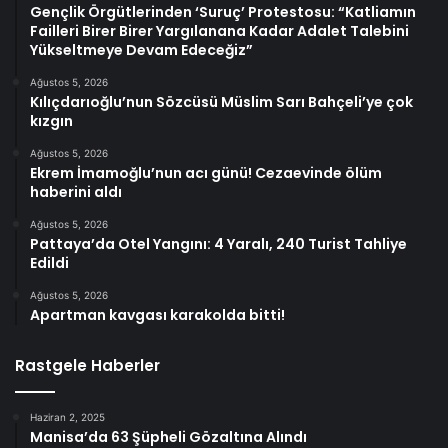
Gençlik Örgütlerinden ‘Suruç’ Protestosu: “Katliamın
Failleri Birer Birer Yargılanana Kadar Adalet Talebini
Yükseltmeye Devam Edeceğiz”
Ağustos 5, 2026
Kılıçdarıoğlu’nun Sözcüsü Müslim Sarı Bahçeli’ye çok
kızgın
Ağustos 5, 2026
Ekrem İmamoğlu’nun acı günü! Cezaevinde ölüm
haberini aldı
Ağustos 5, 2026
Pattaya’da Otel Yangını: 4 Yaralı, 240 Turist Tahliye
Edildi
Ağustos 5, 2026
Apartman kavgası karakolda bitti!
Rastgele Haberler
Haziran 2, 2025
Manisa’da 63 Şüpheli Gözaltına Alındı