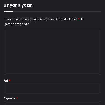
Bir yanıt yazın
E-posta adresiniz yayınlanmayacak.
Gerekli alanlar
*
ile
işaretlenmişlerdir
Y
o
r
u
m
*
Ad
*
E-posta
*