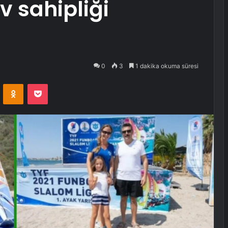
v sahipliği
0
3
1 dakika okuma süresi
VKontakte
Odnoklassniki
Pocket