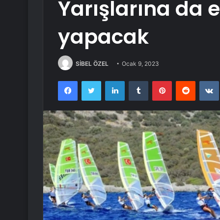
Yarışlarına da e
yapacak
SİBEL ÖZEL
Ocak 9, 2023
Facebook
Twitter
LinkedIn
Tumblr
Pinterest
Reddit