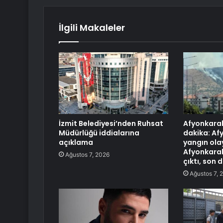
İlgili Makaleler
İzmit Belediyesi’nden Ruhsat
Afyonkarah
Müdürlüğü iddialarına
dakika: Af
açıklama
yangın olay
Afyonkarah
Ağustos 7, 2026
çıktı, son 
Ağustos 7, 