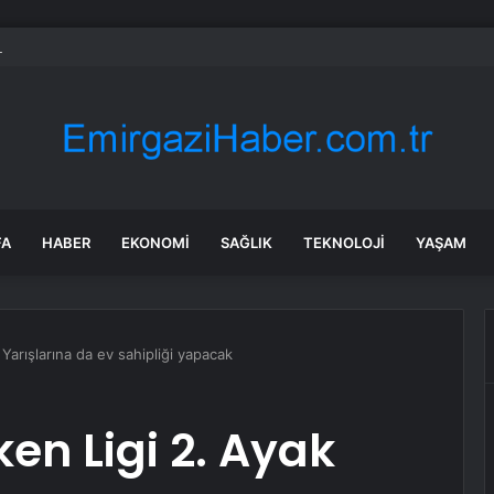
nluk devi denizin ortasına bıraktılar: Zincirin en kritik halkası olacak
FA
HABER
EKONOMI
SAĞLIK
TEKNOLOJI
YAŞAM
 Yarışlarına da ev sahipliği yapacak
ken Ligi 2. Ayak