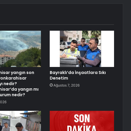
isar yangın son
Bayraklı’da İnşaatlara Sıkı
yonkarahisar
Denetim
ı nedir?
Ağustos 7, 2026
isar’da yangın mı
durum nedir?
2026