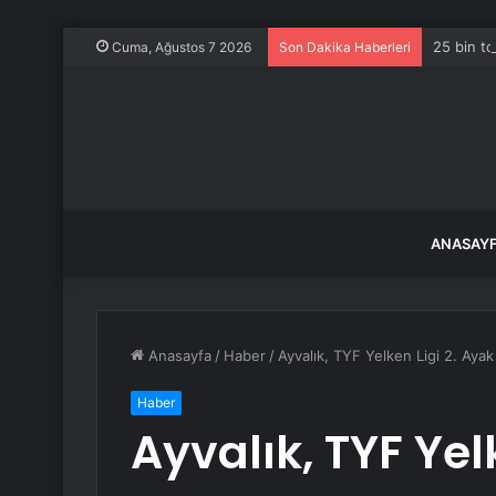
25 bin to
Cuma, Ağustos 7 2026
Son Dakika Haberleri
ANASAY
Anasayfa
/
Haber
/
Ayvalık, TYF Yelken Ligi 2. Ayak
Haber
Ayvalık, TYF Yel