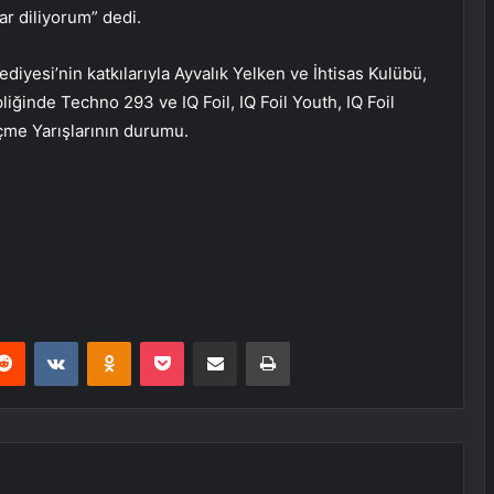
r diliyorum” dedi.
ediyesi’nin katkılarıyla Ayvalık Yelken ve İhtisas Kulübü,
ğinde Techno 293 ve IQ Foil, IQ Foil Youth, IQ Foil
eçme Yarışlarının durumu.
erest
Reddit
VKontakte
Odnoklassniki
Pocket
E-Posta ile paylaş
Yazdır