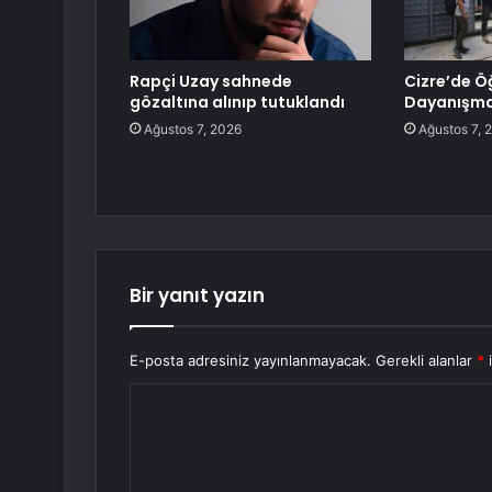
Rapçi Uzay sahnede
Cizre’de Ö
gözaltına alınıp tutuklandı
Dayanışma
Ağustos 7, 2026
Ağustos 7, 
Bir yanıt yazın
E-posta adresiniz yayınlanmayacak.
Gerekli alanlar
*
i
Y
o
r