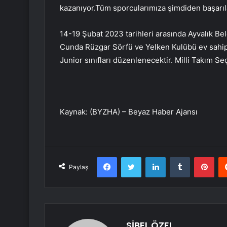
kazanıyor.
Tüm sporcularımıza şimdiden başarıla
14-19 Şubat 2023 tarihleri ​​arasında Ayvalık Bel
Cunda Rüzgar Sörfü ve Yelken Kulübü ev sahipli
Junior sınıfları düzenlenecektir. Milli Takım S
Kaynak: (BYZHA) – Beyaz Haber Ajansı
Facebook
Twitter
LinkedIn
Tumblr
Pint
Paylaş
SİBEL ÖZEL