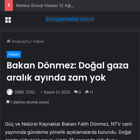
Nebius Group hissesi 12 Ağustos’taki kazanç raporunda %13 hareket edebilir
Menü
Anasayfa
/
Haber
Haber
Bakan Dönmez: Doğal gaza
aralık ayında zam yok
SİBEL ÖZEL
Kasım 21, 2022
0
11
1 dakika okuma süresi
Güç ve Natürel Kaynaklar Bakanı Fatih Dönmez, NTV canlı
yayınında gündeme yönelik açıklamalarda bulundu. Doğal