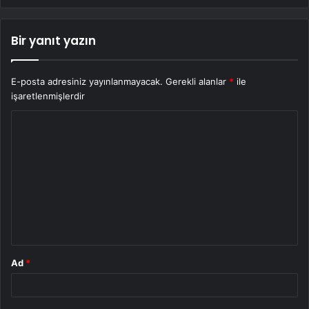
Bir yanıt yazın
E-posta adresiniz yayınlanmayacak.
Gerekli alanlar
*
ile
işaretlenmişlerdir
Y
o
r
u
m
*
Ad
*