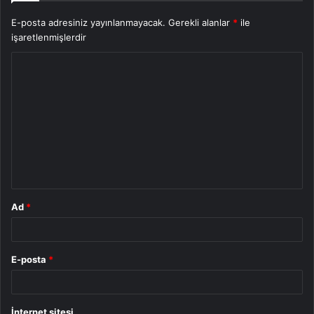
E-posta adresiniz yayınlanmayacak.
Gerekli alanlar
*
ile
işaretlenmişlerdir
Y
o
r
u
m
*
Ad
*
E-posta
*
İnternet sitesi