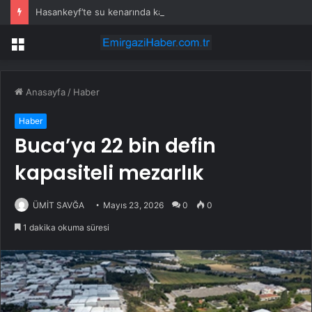
Hasankeyf’te su kenarında kadın cesedi bulundu
Menü
Anasayfa
/
Haber
Haber
Buca’ya 22 bin defin
kapasiteli mezarlık
ÜMİT SAVĞA
Mayıs 23, 2026
0
0
1 dakika okuma süresi