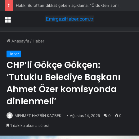
Hakkı Bulut’tan dikkat çeken açıklama: “Öldükten sonra yapsalar ne olur?”
Menü
Anasayfa
/
Haber
Haber
CHP’li Gökçe Gökçen:
‘Tutuklu Belediye Başkanı
Ahmet Özer komisyonda
dinlenmeli’
MEHMET HAZBİN KAZBEK
Ağustos 14, 2025
0
0
1 dakika okuma süresi