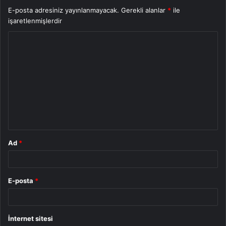
E-posta adresiniz yayınlanmayacak.
Gerekli alanlar
*
ile
işaretlenmişlerdir
Y
o
r
u
m
*
Ad
*
E-posta
*
İnternet sitesi