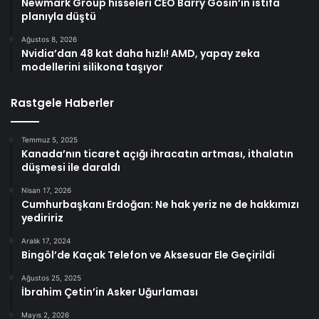
Newmark Group hisseleri CEO Barry Gosin’in istifa
planıyla düştü
Ağustos 8, 2026
Nvidia’dan 48 kat daha hızlı! AMD, yapay zeka
modellerini silikona taşıyor
Rastgele Haberler
Temmuz 5, 2025
Kanada’nın ticaret açığı ihracatın artması, ithalatın
düşmesi ile daraldı
Nisan 17, 2026
Cumhurbaşkanı Erdoğan: Ne hak yeriz ne de hakkımızı
yediririz
Aralık 17, 2024
Bingöl’de Kaçak Telefon ve Aksesuar Ele Geçirildi
Ağustos 25, 2025
İbrahim Çetin’in Asker Uğurlaması
Mayıs 2, 2026