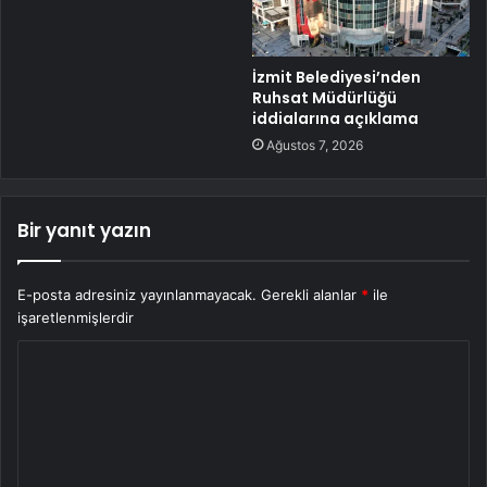
İzmit Belediyesi’nden
Ruhsat Müdürlüğü
iddialarına açıklama
Ağustos 7, 2026
Bir yanıt yazın
E-posta adresiniz yayınlanmayacak.
Gerekli alanlar
*
ile
işaretlenmişlerdir
Y
o
r
u
m