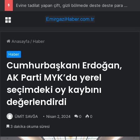
Evine tadilat yapan çift, gizli bölmede deste deste para buldu
Menü
Anasayfa
/
Haber
Haber
Cumhurbaşkanı Erdoğan,
AK Parti MYK’da yerel
seçimdeki oy kaybını
değerlendirdi
ÜMİT SAVĞA
Nisan 2, 2024
0
0
3 dakika okuma süresi