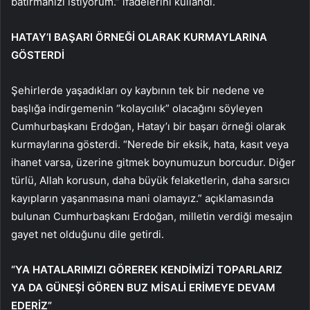
batırmanızı istiyorum.” ifadelerini kullandı.
HATAY’I BAŞARI ÖRNEĞİ OLARAK KURMAYLARINA
GÖSTERDİ
Şehirlerde yaşadıkları oy kaybının tek bir nedene ve
başlığa indirgemenin “kolaycılık” olacağını söyleyen
Cumhurbaşkanı Erdoğan, Hatay’ı bir başarı örneği olarak
kurmaylarına gösterdi. “Nerede bir eksik, hata, kasıt veya
ihanet varsa, üzerine gitmek boynumuzun borcudur. Diğer
türlü, Allah korusun, daha büyük felaketlerin, daha sarsıcı
kayıpların yaşanmasına mani olamayız.” açıklamasında
bulunan Cumhurbaşkanı Erdoğan, milletin verdiği mesajın
gayet net olduğunu dile getirdi.
“YA HATALARIMIZI GÖREREK KENDİMİZİ TOPARLARIZ
YA DA GÜNEŞİ GÖREN BUZ MİSALİ ERİMEYE DEVAM
EDERİZ”