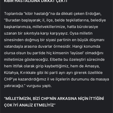
KİBİR HASTALIĞINA DİKKAT ÇEKTİ
Toplantıda “kibir hastalığı”na da dikkati çeken Erdoğan,
“Buradan başlayarak; il, ilçe, belde teşkilatlarına, belediye
başkanlarımıza, milletvekillerimize, hatta bürokrasiye
uzanan bir sıkıntıyla karşı karşıyayız. Oysa milletin
sinesinden doğmuş bir siyasi partinin en büyük düşmanı
vatandaşla arasına duvarlar örmesidir. Hangi konumda
olursa olsun bu partide hiç kimsenin ‘layüsel’ olmadığını
milletimize göstereceğiz. Elbette bu özeleştiri sürecinde
hem ittifak olarak girip kaybettiğimiz, hem de Amasya,
Kütahya, Kırıkkale gibi iki parti ayrı ayrı girerek özellikle
CHP’ye kazandırdığımız il ve ilçelerin durumunu da masaya
yatıracağız.” vurgusu yaptı.
“MİLLETİMİZİN, BİZİ CHP’NİN ARKASINA NİÇİN İTTİĞİNİ
ÇOK İYİ ANALİZ ETMELİYİZ”