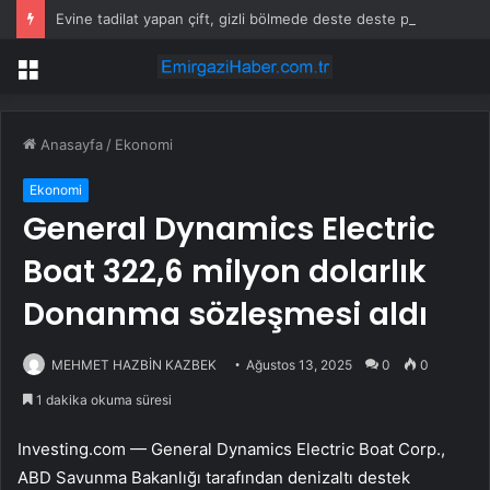
Evine tadilat yapan çift, gizli bölmede deste deste para buldu
Menü
Anasayfa
/
Ekonomi
Ekonomi
General Dynamics Electric
Boat 322,6 milyon dolarlık
Donanma sözleşmesi aldı
MEHMET HAZBİN KAZBEK
Ağustos 13, 2025
0
0
1 dakika okuma süresi
Investing.com — General Dynamics Electric Boat Corp.,
ABD Savunma Bakanlığı tarafından denizaltı destek