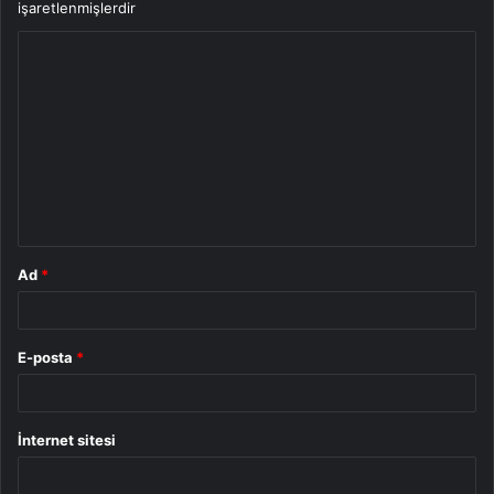
işaretlenmişlerdir
Y
o
r
u
m
*
Ad
*
E-posta
*
İnternet sitesi