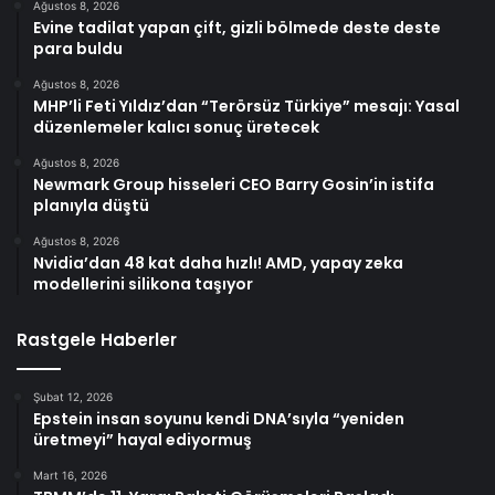
Ağustos 8, 2026
Evine tadilat yapan çift, gizli bölmede deste deste
para buldu
Ağustos 8, 2026
MHP’li Feti Yıldız’dan “Terörsüz Türkiye” mesajı: Yasal
düzenlemeler kalıcı sonuç üretecek
Ağustos 8, 2026
Newmark Group hisseleri CEO Barry Gosin’in istifa
planıyla düştü
Ağustos 8, 2026
Nvidia’dan 48 kat daha hızlı! AMD, yapay zeka
modellerini silikona taşıyor
Rastgele Haberler
Şubat 12, 2026
Epstein insan soyunu kendi DNA’sıyla “yeniden
üretmeyi” hayal ediyormuş
Mart 16, 2026