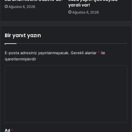
yaralı var!
Ağustos 6, 2026
Ağustos 6, 2026
Bir yanıt yazın
E-posta adresiniz yayınlanmayacak.
Gerekli alanlar
*
ile
işaretlenmişlerdir
Y
o
r
u
m
*
Ad
*