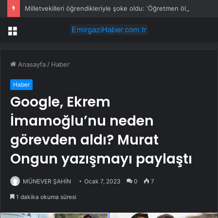
Milletvekilleri öğrendikleriyle şoke oldu: ‘Öğretmen öldürme’ oyunu
Menü
Anasayfa
/
Haber
Haber
Google, Ekrem
İmamoğlu’nu neden
görevden aldı? Murat
Ongun yazışmayı paylaştı
MÜNEVER ŞAHİN
Ocak 7, 2023
0
7
1 dakika okuma süresi