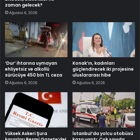
zaman gelecek?
Ağustos 6, 2026
‘Dur’ ihtarına uymayan
Konak’ın, kadınları
ehliyetsiz ve alkollü
güçlendirecek iki projesine
sürücüye 450 bin TL ceza
uluslararası hibe
Ağustos 6, 2026
Ağustos 6, 2026
Yüksek Askeri Şura
İstanbul’da yolcu otobüsü
kararları Resmi Gazete’de!
kaza yaptı: Çok sayıda