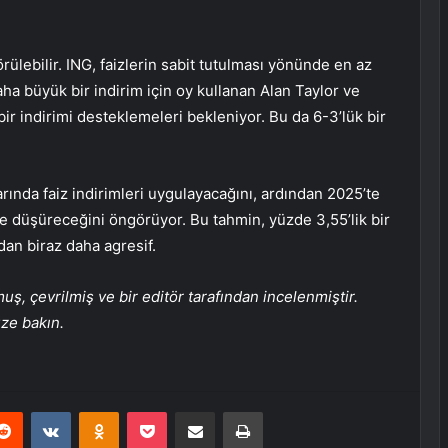
ülebilir. ING, faizlerin sabit tutulması yönünde en az
aha büyük bir indirim için oy kullanan Alan Taylor ve
ir indirimi desteklemeleri bekleniyor. Bu da 6-3’lük bir
ında faiz indirimleri uygulayacağını, ardından 2025’te
’e düşüreceğini öngörüyor. Bu tahmin, yüzde 3,55’lik bir
an biraz daha agresif.
, çevrilmiş ve bir editör tarafından incelenmiştir.
üze bakın.
erest
Reddit
VKontakte
Odnoklassniki
Pocket
E-Posta ile paylaş
Yazdır