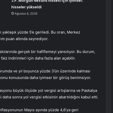
J.P. Morgan Nexans hissesi için iyimser;
hisseler yükseldi
Ağustos 6, 2026
n yaklaşık yüzde 5’e geriledi. Bu oran, Merkez
rım puan altında seyrediyor.
ılarında gerçek bir hafiflemeyi yansıtıyor. Bu durum,
iz indirimleri için daha fazla alan açabilir.
urumda ve yıl boyunca yüzde 3’ün üzerinde kalması
asyonu konusunda daha iyimser bir görüş benimsiyor.
syonu büyük ölçüde yol vergisi artışlarına ve Paskalya
 daha sonra yol vergisi etkisinin abartıldığını kabul etti.
enflasyonunun Mayıs ayında yüzde 4,6’ya geri