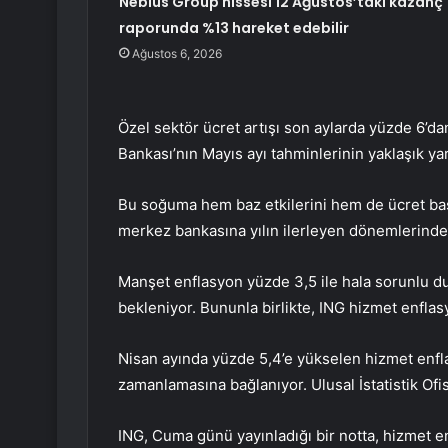
Nebius Group hissesi 12 Ağustos’taki kazanç
raporunda %13 hareket edebilir
Ağustos 6, 2026
Özel sektör ücret artışı son aylarda yüzde 6’da
Bankası’nın Mayıs ayı tahminlerinin yaklaşık ya
Bu soğuma hem baz etkilerini hem de ücret bask
merkez bankasına yılın ilerleyen dönemlerinde fa
Manşet enflasyon yüzde 3,5 ile hala sorunlu d
bekleniyor. Bununla birlikte, ING hizmet enfl
Nisan ayında yüzde 5,4’e yükselen hizmet enfla
zamanlamasına bağlanıyor. Ulusal İstatistik Ofisi
ING, Cuma günü yayınladığı bir notta, hizmet 