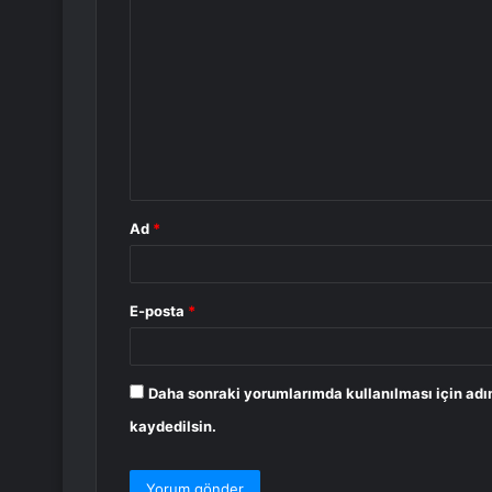
Y
o
r
u
m
*
Ad
*
E-posta
*
Daha sonraki yorumlarımda kullanılması için adı
kaydedilsin.