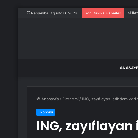
Mille
Perşembe, Ağustos 6 2026
Son Dakika Haberleri
ANASAY
Anasayfa
/
Ekonomi
/
ING, zayıflayan istihdam veril
Ekonomi
ING, zayıflayan 