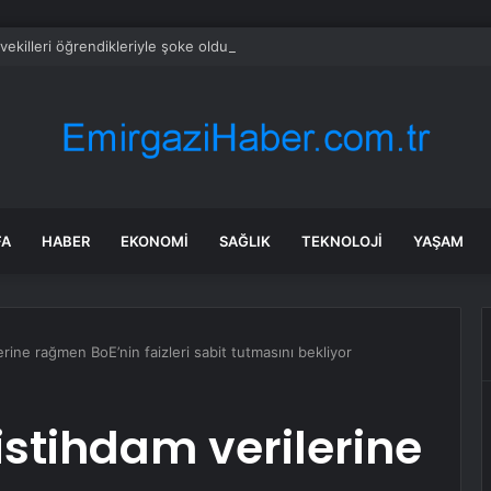
tvekilleri öğrendikleriyle şoke oldu: ‘Öğretmen öldürme’ oyunu
FA
HABER
EKONOMI
SAĞLIK
TEKNOLOJI
YAŞAM
erine rağmen BoE’nin faizleri sabit tutmasını bekliyor
istihdam verilerine