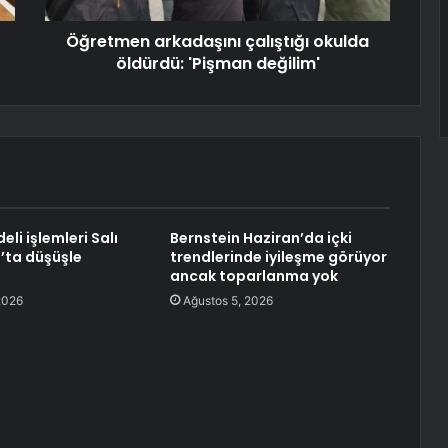
Öğretmen arkadaşını çalıştığı okulda
öldürdü: 'Pişman değilim'
li işlemleri Salı
Bernstein Haziran’da içki
’ta düşüşle
trendlerinde iyileşme görüyor
ancak toparlanma yok
2026
Ağustos 5, 2026