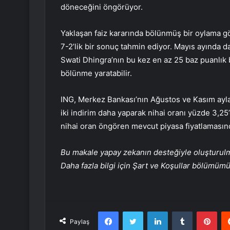
döneceğini öngörüyor.
Yaklaşan faiz kararında bölünmüş bir oylama gör
7-2’lik bir sonuç tahmin ediyor. Mayıs ayında d
Swati Dhingra’nın bu kez en az 25 baz puanlık b
bölünme yaratabilir.
ING, Merkez Bankası’nın Ağustos ve Kasım aylar
iki indirim daha yaparak nihai oranı yüzde 3,25
nihai oran öngören mevcut piyasa fiyatlamasınd
Bu makale yapay zekanın desteğiyle oluşturulmuş
Daha fazla bilgi için Şart ve Koşullar bölümüm
Facebook
Twitter
LinkedIn
Tumblr
Pint
Paylaş