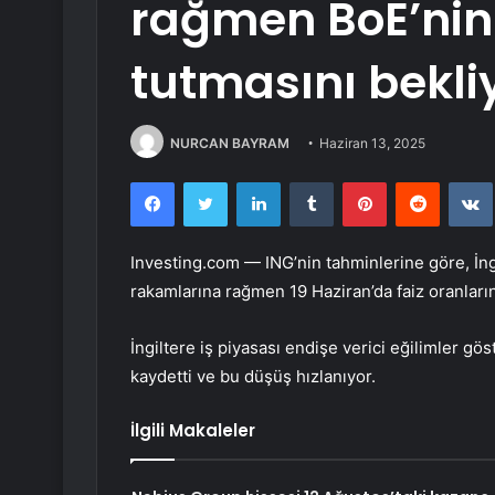
rağmen BoE’nin f
tutmasını bekli
NURCAN BAYRAM
Haziran 13, 2025
Facebook
Twitter
LinkedIn
Tumblr
Pinterest
Reddit
Investing.com — ING’nin tahminlerine göre, İn
rakamlarına rağmen 19 Haziran’da faiz oranları
İngiltere iş piyasası endişe verici eğilimler g
kaydetti ve bu düşüş hızlanıyor.
İlgili Makaleler