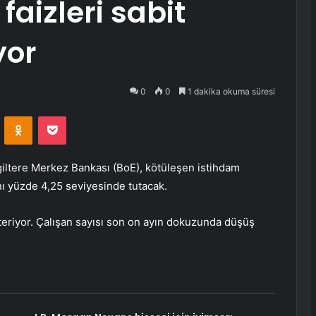
aizleri sabit
yor
0
0
1 dakika okuma süresi
VKontakte
Odnoklassniki
Pocket
giltere Merkez Bankası (BoE), kötüleşen istihdam
nı yüzde 4,25 seviyesinde tutacak.
österiyor. Çalışan sayısı son on ayın dokuzunda düşüş