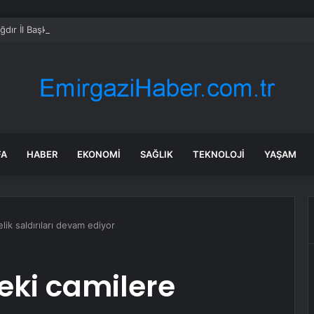
ğdır İl Başkanlığı’na Atanan Artantaş: “Siyasi Görüşüne Bakmadan Bütün Iğ
FA
HABER
EKONOMI
SAĞLIK
TEKNOLOJI
YAŞAM
elik saldırıları devam ediyor
deki camilere