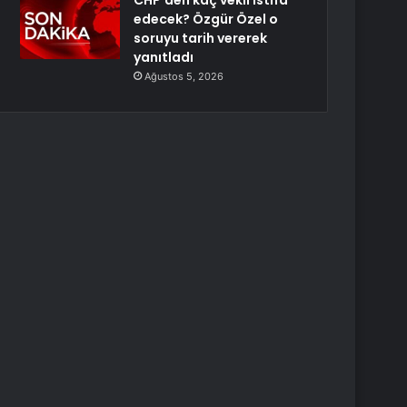
CHP’den kaç vekil istifa
edecek? Özgür Özel o
soruyu tarih vererek
yanıtladı
Ağustos 5, 2026