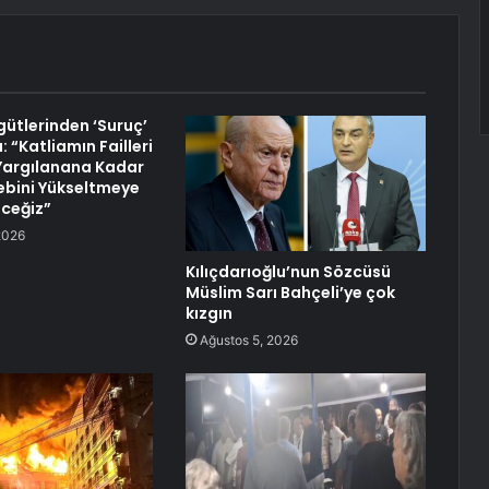
gütlerinden ‘Suruç’
 “Katliamın Failleri
r Yargılanana Kadar
ebini Yükseltmeye
ceğiz”
2026
Kılıçdarıoğlu’nun Sözcüsü
Müslim Sarı Bahçeli’ye çok
kızgın
Ağustos 5, 2026