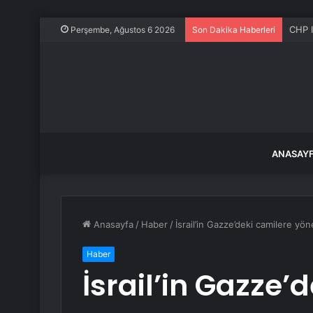
CHP I
Perşembe, Ağustos 6 2026
Son Dakika Haberleri
ANASAY
Anasayfa
/
Haber
/
İsrail’in Gazze’deki camilere yön
Haber
İsrail’in Gazze’