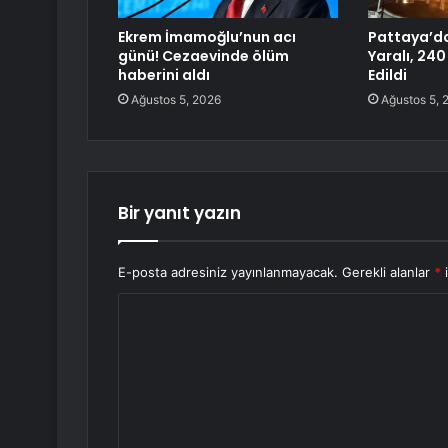
Ekrem İmamoğlu’nun acı
Pattaya’da
günü! Cezaevinde ölüm
Yaralı, 240
haberini aldı
Edildi
Ağustos 5, 2026
Ağustos 5, 
Bir yanıt yazın
E-posta adresiniz yayınlanmayacak.
Gerekli alanlar
*
i
Y
o
r
u
m