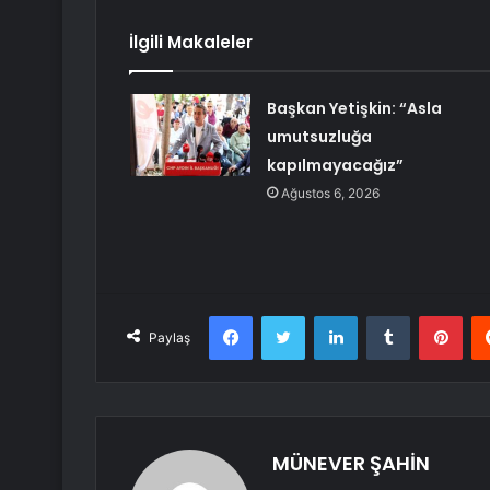
İlgili Makaleler
Başkan Yetişkin: “Asla
umutsuzluğa
kapılmayacağız”
Ağustos 6, 2026
Facebook
Twitter
LinkedIn
Tumblr
Pint
Paylaş
MÜNEVER ŞAHİN