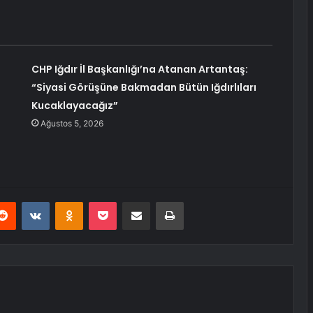
CHP Iğdır İl Başkanlığı’na Atanan Artantaş:
“Siyasi Görüşüne Bakmadan Bütün Iğdırlıları
Kucaklayacağız”
Ağustos 5, 2026
erest
Reddit
VKontakte
Odnoklassniki
Pocket
E-Posta ile paylaş
Yazdır