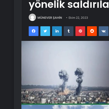
yönelik saldırıl
MÜNEVER ŞAHİN
Ekim 22, 2023
Facebook
Twitter
LinkedIn
Tumblr
Pinterest
Reddit