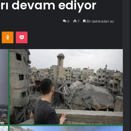
arı devam ediyor
0
7
Bir dakikadan az
VKontakte
Odnoklassniki
Pocket