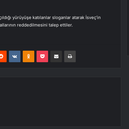
ldığı yürüyüşe katılanlar sloganlar atarak İsveç’in
llarının reddedilmesini talep ettiler.
erest
Reddit
VKontakte
Odnoklassniki
Pocket
E-Posta ile paylaş
Yazdır