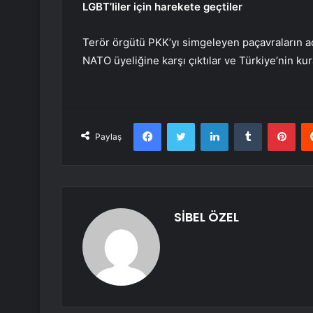
LGBT’liler için harekete geçtiler
Terör örgütü PKK’yı simgeleyen paçavraların açı
NATO üyeliğine karşı çıktılar ve Türkiye’nin kura
Facebook
Twitter
LinkedIn
Tumblr
Pint
Paylaş
SİBEL ÖZEL