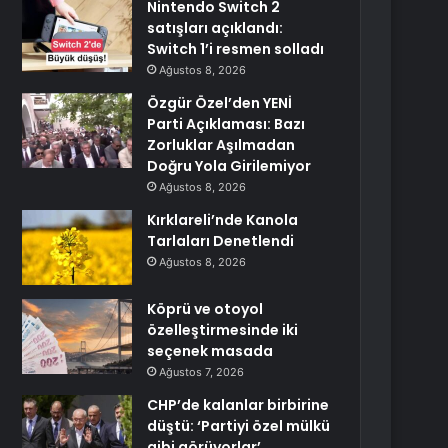
Nintendo Switch 2
satışları açıklandı:
Switch 1’i resmen solladı
Ağustos 8, 2026
Özgür Özel’den YENİ
Parti Açıklaması: Bazı
Zorluklar Aşılmadan
Doğru Yola Girilemiyor
Ağustos 8, 2026
Kırklareli’nde Kanola
Tarlaları Denetlendi
Ağustos 8, 2026
Köprü ve otoyol
özelleştirmesinde iki
seçenek masada
Ağustos 7, 2026
CHP’de kalanlar birbirine
düştü: ‘Partiyi özel mülkü
gibi görüyorlar’