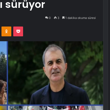
ı sürüyor
0
3
1 dakika okuma süresi
VKontakte
Odnoklassniki
Pocket