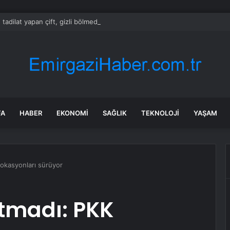
 tadilat yapan çift, gizli bölmede deste deste para buldu
FA
HABER
EKONOMI
SAĞLIK
TEKNOLOJI
YAŞAM
okasyonları sürüyor
utmadı: PKK