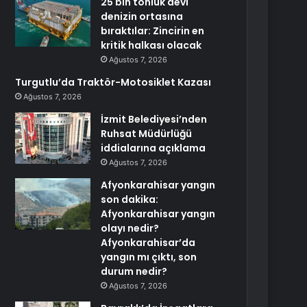
25 bin tonluk devi
denizin ortasına
bıraktılar: Zincirin en
kritik halkası olacak
Ağustos 7, 2026
Turgutlu’da Traktör-Motosiklet Kazası
Ağustos 7, 2026
İzmit Belediyesi’nden
Ruhsat Müdürlüğü
iddialarına açıklama
Ağustos 7, 2026
Afyonkarahisar yangın
son dakika:
Afyonkarahisar yangın
olayı nedir?
Afyonkarahisar’da
yangın mı çıktı, son
durum nedir?
Ağustos 7, 2026