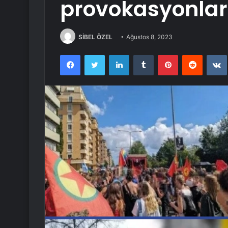
provokasyonlar
SİBEL ÖZEL
Ağustos 8, 2023
Facebook
Twitter
LinkedIn
Tumblr
Pinterest
Reddit