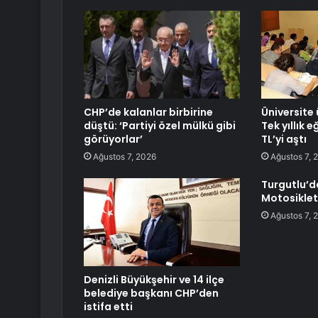
CHP’de kalanlar birbirine
Üniversite 
düştü: ‘Partiyi özel mülkü gibi
Tek yıllık 
görüyorlar’
TL’yi aştı
Ağustos 7, 2026
Ağustos 7, 
Turgutlu’d
Motosiklet
Ağustos 7, 
Denizli Büyükşehir ve 14 ilçe
belediye başkanı CHP’den
istifa etti