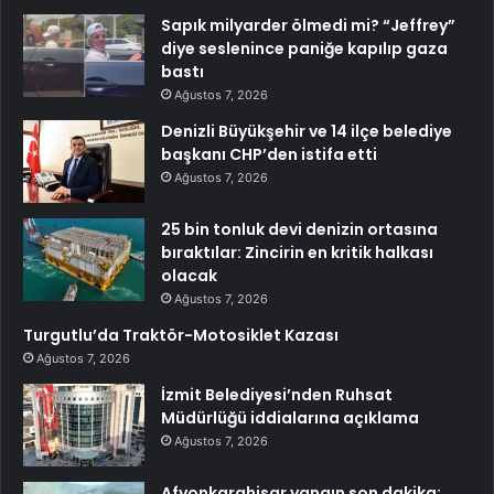
Sapık milyarder ölmedi mi? “Jeffrey”
diye seslenince paniğe kapılıp gaza
bastı
Ağustos 7, 2026
Denizli Büyükşehir ve 14 ilçe belediye
başkanı CHP’den istifa etti
Ağustos 7, 2026
25 bin tonluk devi denizin ortasına
bıraktılar: Zincirin en kritik halkası
olacak
Ağustos 7, 2026
Turgutlu’da Traktör-Motosiklet Kazası
Ağustos 7, 2026
İzmit Belediyesi’nden Ruhsat
Müdürlüğü iddialarına açıklama
Ağustos 7, 2026
Afyonkarahisar yangın son dakika: