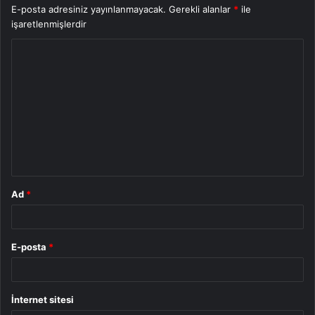
E-posta adresiniz yayınlanmayacak.
Gerekli alanlar
*
ile
işaretlenmişlerdir
Y
o
r
u
m
*
Ad
*
E-posta
*
İnternet sitesi