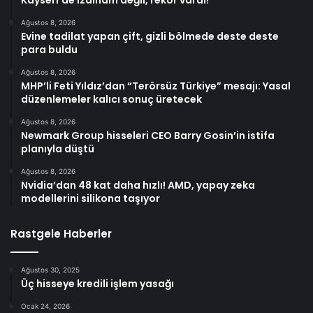
Kayseri’de izdiham değil, rekor vardı!
Ağustos 8, 2026
Evine tadilat yapan çift, gizli bölmede deste deste
para buldu
Ağustos 8, 2026
MHP’li Feti Yıldız’dan “Terörsüz Türkiye” mesajı: Yasal
düzenlemeler kalıcı sonuç üretecek
Ağustos 8, 2026
Newmark Group hisseleri CEO Barry Gosin’in istifa
planıyla düştü
Ağustos 8, 2026
Nvidia’dan 48 kat daha hızlı! AMD, yapay zeka
modellerini silikona taşıyor
Rastgele Haberler
Ağustos 30, 2025
Üç hisseye kredili işlem yasağı
Ocak 24, 2026