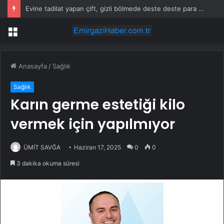
Evine tadilat yapan çift, gizli bölmede deste deste para buldu
Menü
Anasayfa
/
Sağlık
Sağlık
Karın germe estetiği kilo
vermek için yapılmıyor
ÜMİT SAVĞA
Haziran 17, 2025
0
0
3 dakika okuma süresi