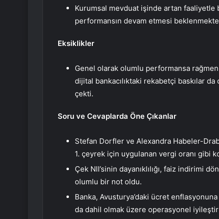
Kurumsal mevduat işinde artan faaliyetle b
performansın devam etmesi beklenmekted
Eksiklikler
Genel olarak olumlu performansa rağmen b
dijital bankacılıktaki rekabetçi baskılar d
çekti.
Soru ve Cevaplarda Öne Çıkanlar
Stefan Dorfler ve Alexandra Habeler-Drabek
1. çeyrek için uygulanan vergi oranı gibi kon
Çek NII’sinin dayanıklılığı, faiz indirimi 
olumlu bir not oldu.
Banka, Avusturya’daki ücret enflasyonuna 
da dahil olmak üzere operasyonel iyileştir