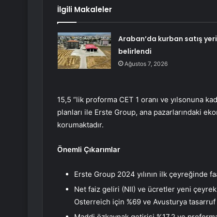
İlgili Makaleler
Araban’da kurban satış yeri
belirlendi
Ağustos 7, 2026
15,5 “lik proforma CET 1 oranı ve yılsonuna kad
planları ile Erste Group, ana pazarlarındaki e
korumaktadır.
Önemli Çıkarımlar
Erste Group 2024 yılının ilk çeyreğinde faal
Net faiz geliri (NII) ve ücretler yeni çeyre
Osterreich için %69 ve Avusturya tasarruf 
Maddi özkaynak getirisi %17.2 ve proforma