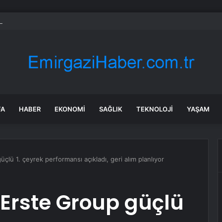
nluk devi denizin ortasına bıraktılar: Zincirin en kritik halkası olacak
FA
HABER
EKONOMI
SAĞLIK
TEKNOLOJI
YAŞAM
çlü 1. çeyrek performansı açıkladı, geri alım planlıyor
 Erste Group güçlü