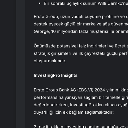
Bir sonraki üç aylık sunum Willi Cernko’n
Erste Group, uzun vadeli büyüme profiline ve d
destekleyecek güçlü bir marka ve ağa güvenme
George, 10 milyondan fazla müşterisi ile öneml
Önümüzde potansiyel faiz indirimleri ve ücret e
stratejik girişimleri ve ilk çeyrekteki güçlü per
oluşturmaktadır.
InvestingPro Insights
Erste Group Bank AG (EBS.VI) 2024 yılının ikin
performansına yansıyan sağlam bir temelle giriy
değerlendirirken, InvestingPro’dan alınan aşağ
duyarlılığı için ek bağlam sağlamaktadır:
3. parti reklam. Investing.com’un sunduğu veya 