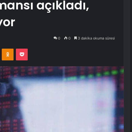
mansı açıkladı,
yor
0
0
3 dakika okuma süresi
VKontakte
Odnoklassniki
Pocket