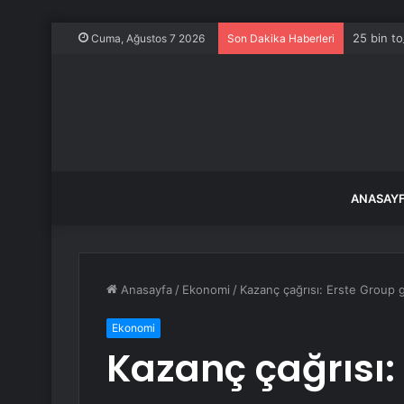
25 bin to
Cuma, Ağustos 7 2026
Son Dakika Haberleri
ANASAY
Anasayfa
/
Ekonomi
/
Kazanç çağrısı: Erste Group gü
Ekonomi
Kazanç çağrısı: