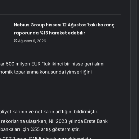
Nebius Group hissesi 12 Ağustos’taki kazanç
raporunda %13 hareket edebilir
Ağustos 6, 2026
ar 500 milyon EUR “luk ikinci bir hisse geri alımı
konomik toparlanma konusunda iyimserliğini
iyet karının ve net karın arttığını bildirmiştir.
k rekorlarına ulaşırken, NII 2023 yılında Erste Bank
bankaları için %55 artış göstermiştir.
 CET 1 oranı %15.5 olarak gerçekleşmiştir.