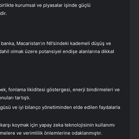
irlikte kurumsal ve piyasalar işinde güçlü
ir.
anka, Macaristan’ın NII’sindeki kademeli düşüş ve
a dahil olmak üzere potansiyel endişe alanlarına dikkat
, fonlama likiditesi göstergesi, enerji bindirmeleri ve
uları tartıştı.
döngüsü ve iyi bilanço yönetiminden elde edilen faydalarla
karşı koymak için yapay zeka teknolojisinin kullanımı
melere ve verimlilik önlemlerine odaklanmıştır.