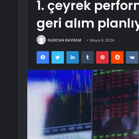
1. çeyrek perfor
geri alım planlı
NURCAN BAYRAM
Mayıs 6, 2024
Facebook
Twitter
LinkedIn
Tumblr
Pinterest
Reddit