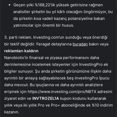
Geçen yılki %168,22’lik yüksek getirisine rağmen
analistler şirketin bu yıl kârlı olacağını öngörmüyor, bu
da şirketin kısa vadeli kazanç potansiyeline bakan
yatırımcılar için önemli bir husus.
3. parti reklam. Investing.com’un sunduğu veya önerdiği
bir teklif değildir. Feragat detaylarına
buradan
bakın veya
reklamları kaldırın
Nanobiotix’in finansal ve piyasa performansını daha
derinlemesine incelemek isteyenler için InvestingPro ek
bilgiler sunuyor. Şu anda şirketin görünümüne ilişkin daha
ayrıntılı bir anlayış sağlayabilecek beş InvestingPro İpucu
daha mevcut. Bu ipuçlarına ve daha ayrıntılı analizlere
erişmek için https://www.investing.com/pro/NBTX adresini
ziyaret edin ve
INVTROZEL1A
kupon kodunu kullanarak
yıllık veya iki yıllık Pro ve Pro+ aboneliğinde ek %10 indirim
kazanın.