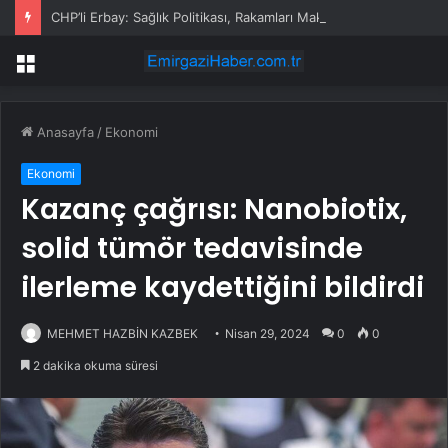
CHP’li Erbay: Sağlık Politikası, Rakamları Makyajlama Sanatı Değildir
Menü
Anasayfa
/
Ekonomi
Ekonomi
Kazanç çağrısı: Nanobiotix,
solid tümör tedavisinde
ilerleme kaydettiğini bildirdi
MEHMET HAZBİN KAZBEK
Nisan 29, 2024
0
0
2 dakika okuma süresi