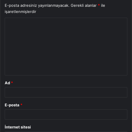
E-posta adresiniz yayınlanmayacak.
Gerekli alanlar
*
ile
işaretlenmişlerdir
Y
o
r
u
m
*
Ad
*
E-posta
*
İnternet sitesi