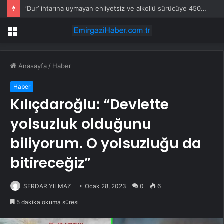
‘Dur’ ihtarına uymayan ehliyetsiz ve alkollü sürücüye 450 bin TL ceza
Menü
Anasayfa
/
Haber
Haber
Kılıçdaroğlu: “Devlette
yolsuzluk olduğunu
biliyorum. O yolsuzluğu da
bitireceğiz”
SERDAR YILMAZ
Ocak 28, 2023
0
6
5 dakika okuma süresi