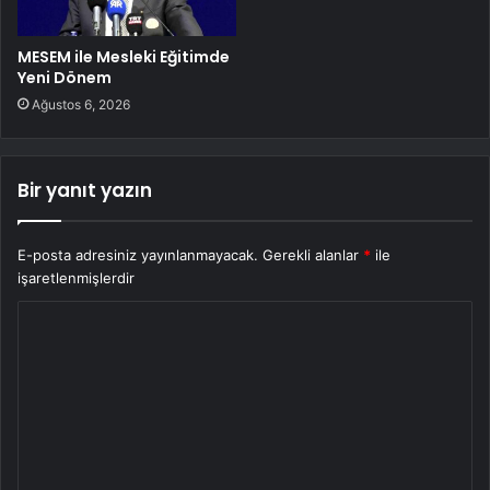
MESEM ile Mesleki Eğitimde
Yeni Dönem
Ağustos 6, 2026
Bir yanıt yazın
E-posta adresiniz yayınlanmayacak.
Gerekli alanlar
*
ile
işaretlenmişlerdir
Y
o
r
u
m
*