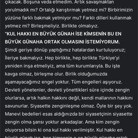
çıkacak. Boşuna veda etmedim. Artık savaşmaktan
yorulmadık mı? Ortalığı karıştırmak yetmez mi? Birbirimizin
yüzüne farklı bakmak yetmiyor mu? Farklı dilleri kullanmak
yetmez mi? Birleşmeliyiz. Birlikte olmalıyız.
“KUL HAKKI EN BÜYÜK GÜNAH İSE KİMSENİN BU EN
BÜYÜK GÜNAHA ORTAK OLMASINI İSTEMİYORUM.
Şimdi geriye dönüp yaptığımız hatalardan kurtuluyoruz;
İleriye bakmalıyız. Hep birlikte, hep birlikte Türkiye’yi
yeniden inşa etmeliyiz, ama tüm kurumlarıyla. Bu işte
kavga olmaz, birleşme olur. Birlik olduğumuzda
aşamayacağımız engel yoktur. Tüm engelleri aşıyoruz.
Devleti yönetenler, devleti yönettikleri süre içinde zengin
olurlarsa, artık halkın hakkını değil, kendi mallarının hakkını
savunurlar. Siyasette zenginleşme olmaz. Öyle bir şey yok.
Manevi bedelleri esas aldığınızda bir siyasetçinin siyasette
zengin olma şansı yoktur arkadaşlar. Ama kim zengin
oluyorsa bilsin ki ona kul hakkı verilmiştir. Kul hakkı en
büyük günah ise, ben kimsenin o en büyük günaha ortak