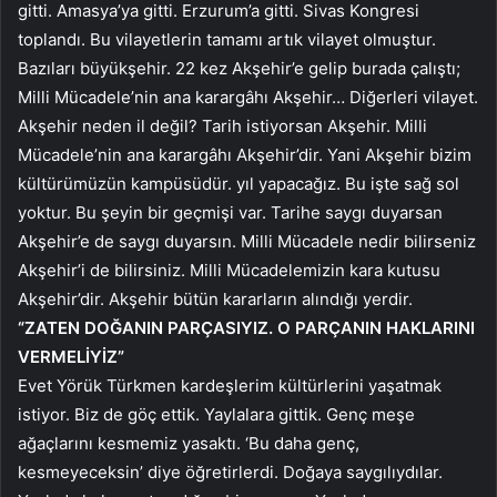
gitti. Amasya’ya gitti. Erzurum’a gitti. Sivas Kongresi
toplandı. Bu vilayetlerin tamamı artık vilayet olmuştur.
Bazıları büyükşehir. 22 kez Akşehir’e gelip burada çalıştı;
Milli Mücadele’nin ana karargâhı Akşehir… Diğerleri vilayet.
Akşehir neden il değil? Tarih istiyorsan Akşehir. Milli
Mücadele’nin ana karargâhı Akşehir’dir. Yani Akşehir bizim
kültürümüzün kampüsüdür. yıl yapacağız. Bu işte sağ sol
yoktur. Bu şeyin bir geçmişi var. Tarihe saygı duyarsan
Akşehir’e de saygı duyarsın. Milli Mücadele nedir bilirseniz
Akşehir’i de bilirsiniz. Milli Mücadelemizin kara kutusu
Akşehir’dir. Akşehir bütün kararların alındığı yerdir.
“ZATEN DOĞANIN PARÇASIYIZ. O PARÇANIN HAKLARINI
VERMELİYİZ”
Evet Yörük Türkmen kardeşlerim kültürlerini yaşatmak
istiyor. Biz de göç ettik. Yaylalara gittik. Genç meşe
ağaçlarını kesmemiz yasaktı. ‘Bu daha genç,
kesmeyeceksin’ diye öğretirlerdi. Doğaya saygılıydılar.