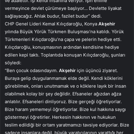
ve adalettir. işi kendi insanına veriyor. İşin ehline
vermeyince devlet çürümeye başlıyor… Devlette liyakat
sağlayacağız. Ahlak budur, fazilet budur” dedi.
CHP Genel Lideri Kemal Kılıçdaroğlu, Konya
Akşehir
yılında Büyük Yörük Türkmen Buluşması’na katıldı. Yörük
Türkmenleri Kılıçdaroğlu’na çapa ve pelerin hediye etti.
Kılıçdaroğlu, konuşmasının ardından kendisine hediye
edilen kepi taktı. Toplantıda konuşan Kılıçdaroğlu, şunları
söyledi:
“Ben çocuk odasındayım.
Akşehir
için üçüncü ziyaret.
Buraya gelip duygulanmamak elde değil. Kendi köklerini
görebilmek, onları unutmamak ve o köklere layık bir insan
olabilmek kolay bir şey değildir. Efsaneler ağızdan ağza
anlatılır. Efsaneleri dinliyoruz. Bize gerçeği öğretiyorlar.
Bize haram yememeyi öğretiyorlar. Bize kul hakkına saygı
göstermeyi öğretirler. Herkesin hakkının ve hukukun
teslim edildiği bir ortam yaratmamızı tavsiye ediyorlar. Bize
sadece insanlara değil, büyük yaratıcılarının yarattığı her