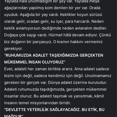
Yaylada hala unutmadığım bir şey var. Yaylada meşe
ağaçlarından yapılmış kom denilen bir yer var. Orada
uyuduk. Aşağıda bir yay vardı. Keklikler koyun sürüsü
olarak gelir, oradan gelir, su içer, para harcardı. Neden
keklik avlamıyorsun dediğimde neden avlanalım dediler.
Doğaya çok saygı vardı. Hürmet hâlâ devam ediyor. Çünkü
biz doğanın bir parçasıyız. O kısmın hakkını vermemiz
gerekiyor.
“RUHUMUZDA ADALET TAŞIDIĞIMIZDA GERÇEKTEN
MÜKEMMEL İNSAN OLUYORUZ”
Evet, adaleti her zaman birlikte ararız. Ama adalet sadece
bizim için değil, sadece kendimiz için değil. Unutmamamız
gereken bir gerçek var. Dünya adalet üzerine kuruludur.
Adaleti ruhumuzda taşıdığımızda, gerçekten mükemmel
insanlar oluruz. Bu adaleti taşımak ve yansıtmak, kâmil
insanın temel misyonlarından biridir.
“DEVLETTE YETERLİLİK SAĞLAYACAĞIZ. BU ETİK, BU
MAĞDUR”