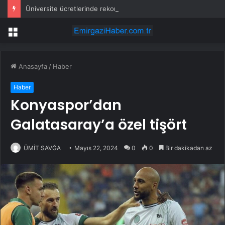
Üniversite ücretlerinde rekor: Tek yıllık eğitim 3,7 milyon TL’yi aştı
Menü
Anasayfa
/
Haber
Haber
Konyaspor’dan
Galatasaray’a özel tişört
ÜMİT SAVĞA
Mayıs 22, 2024
0
0
Bir dakikadan az