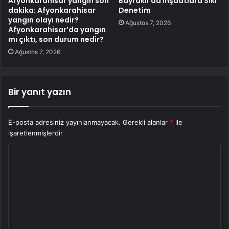
Afyonkarahisar yangın son
Bayraklı’da İnşaatlara Sıkı
dakika: Afyonkarahisar
Denetim
yangın olayı nedir?
Ağustos 7, 2026
Afyonkarahisar’da yangın
mı çıktı, son durum nedir?
Ağustos 7, 2026
Bir yanıt yazın
E-posta adresiniz yayınlanmayacak.
Gerekli alanlar
*
ile
işaretlenmişlerdir
Y
o
r
u
m
*