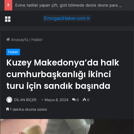
Evine tadilat yapan çift, gizli bölmede deste deste para buldu
Menü
Anasayfa
/
Haber
Haber
Kuzey Makedonya’da halk
cumhurbaşkanlığı ikinci
turu için sandık başında
DİLAN BİÇER
Mayıs 8, 2024
0
0
1 dakika okuma süresi