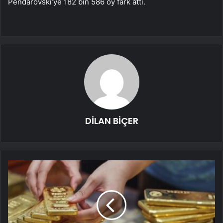
Pendarovski’ye 182 bin 586 oy fark attı.
DİLAN BİÇER