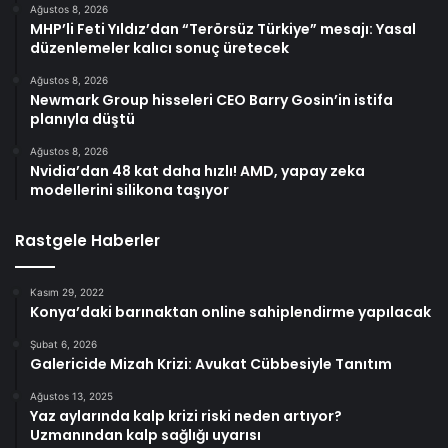
Ağustos 8, 2026
MHP’li Feti Yıldız’dan “Terörsüz Türkiye” mesajı: Yasal
düzenlemeler kalıcı sonuç üretecek
Ağustos 8, 2026
Newmark Group hisseleri CEO Barry Gosin’in istifa
planıyla düştü
Ağustos 8, 2026
Nvidia’dan 48 kat daha hızlı! AMD, yapay zeka
modellerini silikona taşıyor
Rastgele Haberler
Kasım 29, 2022
Konya’daki barınaktan online sahiplendirme yapılacak
Şubat 6, 2026
Galericide Mizah Krizi: Avukat Cübbesiyle Tanıtım
Ağustos 13, 2025
Yaz aylarında kalp krizi riski neden artıyor?
Uzmanından kalp sağlığı uyarısı