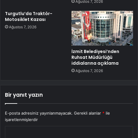
Ağustos 7, 2026
Turgutlu’da Traktör-
Motosiklet Kazası
Ağustos 7, 2026
İzmit Belediyesi’nden
Ruhsat Müdürlüğü
iddialarına açıklama
Ağustos 7, 2026
Bir yanıt yazın
E-posta adresiniz yayınlanmayacak.
Gerekli alanlar
*
ile
işaretlenmişlerdir
Y