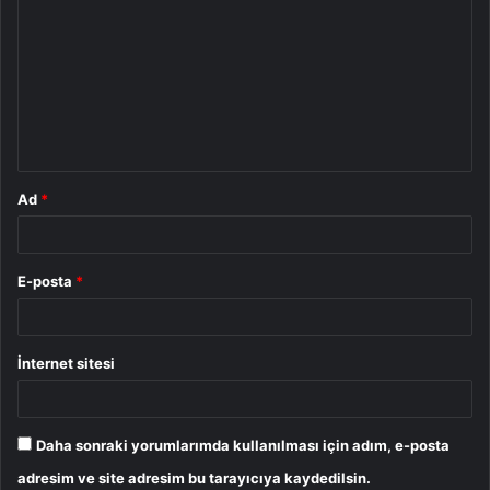
o
r
u
m
*
Ad
*
E-posta
*
İnternet sitesi
Daha sonraki yorumlarımda kullanılması için adım, e-posta
adresim ve site adresim bu tarayıcıya kaydedilsin.