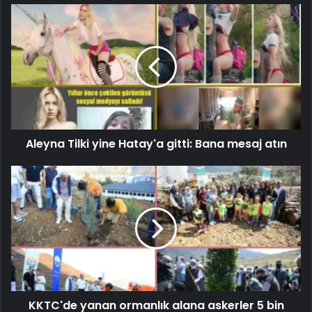
Aleyna Tilki yine Hatay'a gitti: Bana mesaj atın
KKTC'de yanan ormanlık alana askerler 5 bin