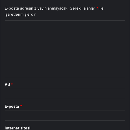
E-posta adresiniz yayınlanmayacak.
Gerekli alanlar
*
ile
işaretlenmişlerdir
Y
o
r
u
m
*
Ad
*
E-posta
*
İnternet sitesi