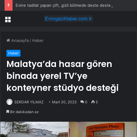
Evine tadilat yapan çift, gizli bölmede deste deste para buldu
Menü
Anasayfa
/
Haber
Haber
Malatya’da hasar gören
binada yerel TV’ye
konteyner stüdyo desteği
SERDAR YILMAZ
Mart 30, 2023
0
5
Bir dakikadan az