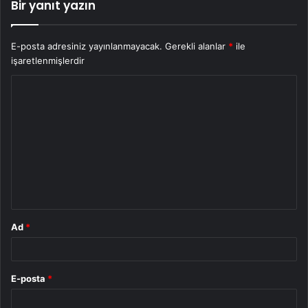
Bir yanıt yazın
E-posta adresiniz yayınlanmayacak.
Gerekli alanlar
*
ile
işaretlenmişlerdir
Y
o
r
u
m
*
Ad
*
E-posta
*