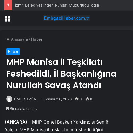
İzmit Belediyesi’nden Ruhsat Müdürlüğü iddialarına açıklama
Menü
Anasayfa
/
Haber
Haber
MHP Manisa İl Teşkilatı
Feshedildi, İl Başkanlığına
Nurullah Savaş Atandı
ÜMİT SAVĞA
Temmuz 6, 2026
0
0
Bir dakikadan az
(ANKARA)
– MHP Genel Başkan Yardımcısı Semih
Yalçın, MHP Manisa il teşkilatının feshedildiğini