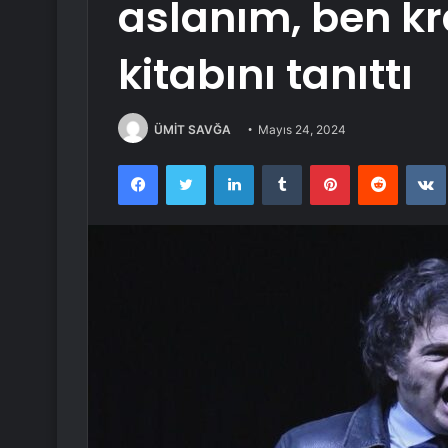
aslanım, ben kr
kitabını tanıttı
ÜMİT SAVĞA
Mayıs 24, 2024
Facebook
Twitter
LinkedIn
Tumblr
Pinterest
Reddit