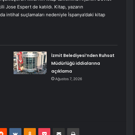
i Jose Espert de katıldı. Kitap, yazarın
da intihal suçlamaları nedeniyle İspanya’daki kitap
İzmit Belediyesi’nden Ruhsat
Müdürlüğü iddialarına
açıklama
Ağustos 7, 2026
erest
Reddit
VKontakte
Odnoklassniki
Pocket
E-Posta ile paylaş
Yazdır