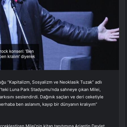
duğu “Kapitalizm, Sosyalizm ve Neoklasik Tuzak” adlı
es’teki Luna Park Stadyumu’nda sahneye çıkan Milei,
arkısını seslendirdi. Dağınık saçları ve deri ceketiyle
merhaba ben aslanım, kayıp bir dünyanın kralıyım”
çekleştiren Milei’nin kitap tanıtımına Arjantin Devlet