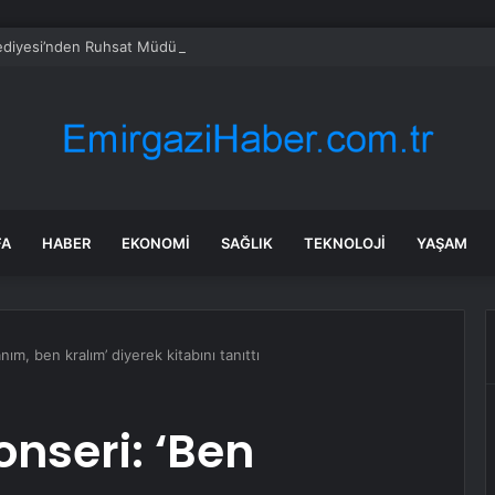
ediyesi’nden Ruhsat Müdürlüğü iddialarına açıklama
FA
HABER
EKONOMI
SAĞLIK
TEKNOLOJI
YAŞAM
nım, ben kralım’ diyerek kitabını tanıttı
onseri: ‘Ben