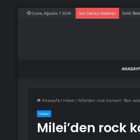
İzmit Bel
Cuma, Ağustos 7 2026
Son Dakika Haberleri
ANASAY
Anasayfa
/
Haber
/
Milei’den rock konseri: ‘Ben asla
Haber
Milei’den rock k