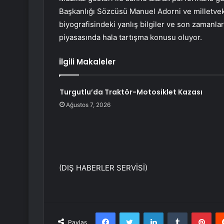
Başkanlığı Sözcüsü Manuel Adorni ve milletvekil
biyografisindeki yanlış bilgiler ve son zamanlar
piyasasında hala tartışma konusu oluyor.
İlgili Makaleler
Turgutlu’da Traktör-Motosiklet Kazası
Ağustos 7, 2026
(DIŞ HABERLER SERVİSİ)
Facebook
Twitter
LinkedIn
Tumblr
Pint
Paylaş