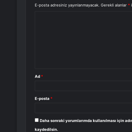
E-posta adresiniz yayınlanmayacak.
Gerekli alanlar
*
i
Y
o
r
u
m
*
Ad
*
E-posta
*
Daha sonraki yorumlarımda kullanılması için adı
kaydedilsin.