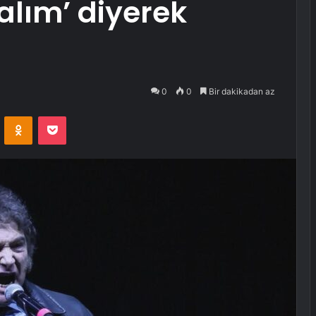
alım’ diyerek
0
0
Bir dakikadan az
VKontakte
Odnoklassniki
Pocket