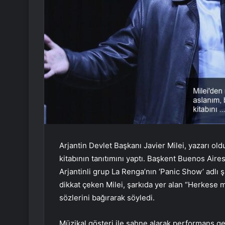
Arjantin Devlet Başkanı Javier Milei, yazarı ol
kitabının tanıtımını yaptı. Başkent Buenos Air
Arjantinli grup La Renga’nın ‘Panic Show’ adlı ş
dikkat çeken Milei, şarkıda yer alan “Herkese 
sözlerini bağırarak söyledi.
Müzikal gösteri ile sahne alarak performans ger