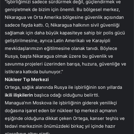
“İşbirliğimizi sadece sürdürmek değil, güçlendirmek ve
genişletmek de bizim için önemli. Bu bölgesel merkez,
Nikaragua ve Orta Amerika bölgesine güvenlik açısından
sadece fayda kattı. O, Nikaragua halkının sivil güvenliği
sağlamak için daha büyük kapasiteye sahip bir polis gücü
geliştirilmesine, ayrıca Latin Amerikalı ve Karayipli
mevkidaşlarımızın eğitilmesine olanak tanıdı. Böylece
Rusya, başta Nikaragua olmak üzere bu güvenlik ve
savunma projeleri üzerinden barışa, huzura, güvenliğe ve
istikrara katkıda bulunuyor.”
Nükleer Tıp Merkezi
Ortega, sağlık alanında Rusya ile işbirliğinin son yıllarda
ikili ilişkilerin
başlıca odağı olduğunu belirtti.
Managua’nın Moskova ile işbirliğinin giderek yenilikçi
doğasına işaret eden bir nükleer tıp merkezi açmanın
eşiğinde olduğuna dikkat çeken Ortega, kanser teşhis ve
tedavi merkezinin önümüzdeki birkaç yıl içinde hazır
olacağının altını çizdi: