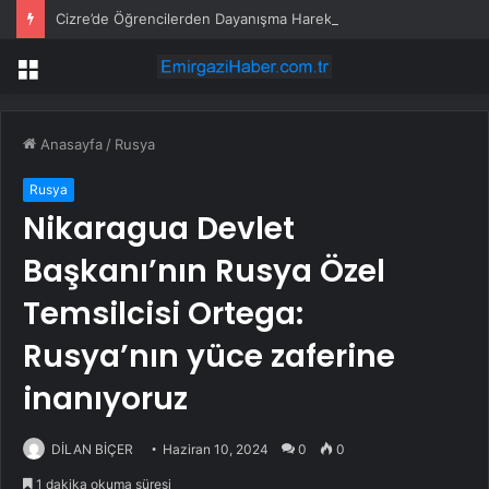
Cizre’de Öğrencilerden Dayanışma Hareketi
Menü
Anasayfa
/
Rusya
Rusya
Nikaragua Devlet
Başkanı’nın Rusya Özel
Temsilcisi Ortega:
Rusya’nın yüce zaferine
inanıyoruz
DİLAN BİÇER
Haziran 10, 2024
0
0
1 dakika okuma süresi