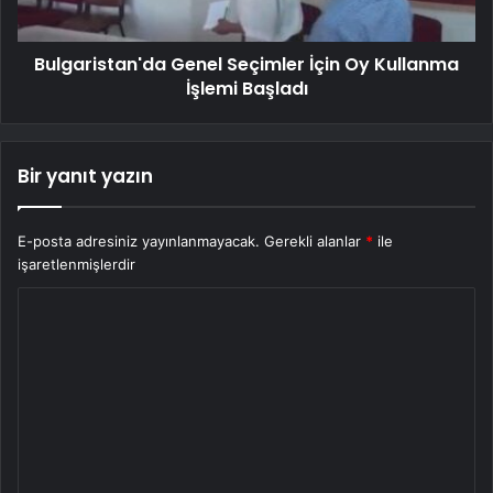
Bulgaristan'da Genel Seçimler İçin Oy Kullanma
İşlemi Başladı
Bir yanıt yazın
E-posta adresiniz yayınlanmayacak.
Gerekli alanlar
*
ile
işaretlenmişlerdir
Y
o
r
u
m
*