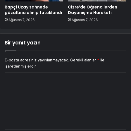
Rapçi Uzay sahnede
Cizre’de Öğrencilerden
gözaltına alınıp tutuklandı
Dayanışma Hareketi
Ağustos 7, 2026
Ağustos 7, 2026
Bir yanıt yazın
E-posta adresiniz yayınlanmayacak.
Gerekli alanlar
*
ile
işaretlenmişlerdir
Y
o
r
u
m
*