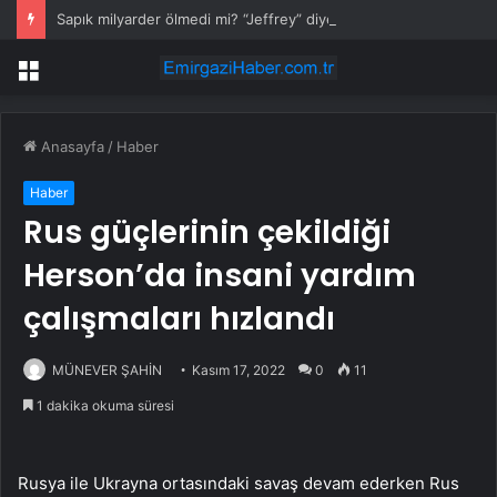
Sapık milyarder ölmedi mi? “Jeffrey” diye seslenince paniğe kapılıp gaza bastı
Menü
Anasayfa
/
Haber
Haber
Rus güçlerinin çekildiği
Herson’da insani yardım
çalışmaları hızlandı
MÜNEVER ŞAHİN
Kasım 17, 2022
0
11
1 dakika okuma süresi
Rusya ile Ukrayna ortasındaki savaş devam ederken Rus