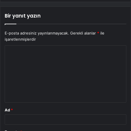
Bir yanıt yazın
E-posta adresiniz yayınlanmayacak.
Gerekli alanlar
*
ile
işaretlenmişlerdir
Y
o
r
u
m
*
Ad
*