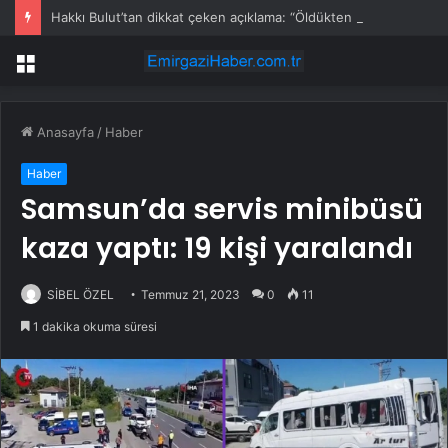
Hakkı Bulut’tan dikkat çeken açıklama: “Öldükten sonra yapsalar ne olur?”
Menü
Anasayfa
/
Haber
Haber
Samsun’da servis minibüsü
kaza yaptı: 19 kişi yaralandı
SİBEL ÖZEL
Temmuz 21, 2023
0
11
1 dakika okuma süresi