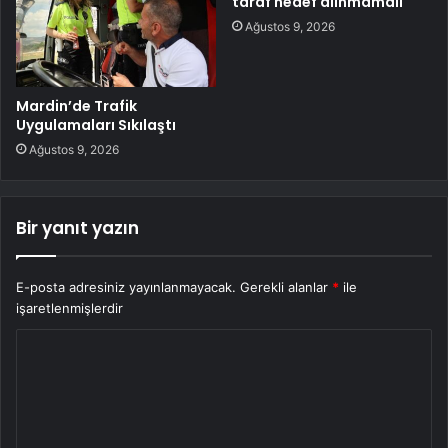
taraf hedef alınmamalı
Ağustos 9, 2026
Mardin’de Trafik
Uygulamaları Sıkılaştı
Ağustos 9, 2026
Bir yanıt yazın
E-posta adresiniz yayınlanmayacak.
Gerekli alanlar
*
ile
işaretlenmişlerdir
Y
o
r
u