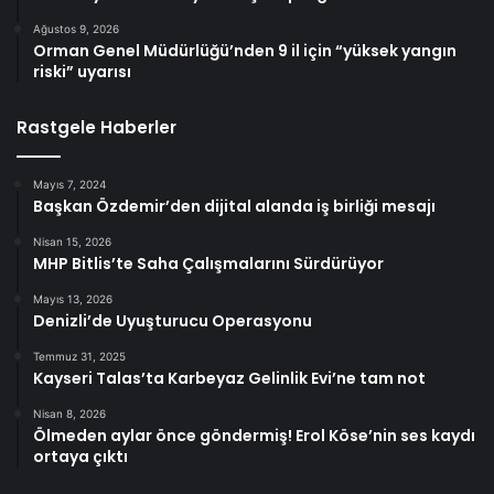
Ağustos 9, 2026
Orman Genel Müdürlüğü’nden 9 il için “yüksek yangın
riski” uyarısı
Rastgele Haberler
Mayıs 7, 2024
Başkan Özdemir’den dijital alanda iş birliği mesajı
Nisan 15, 2026
MHP Bitlis’te Saha Çalışmalarını Sürdürüyor
Mayıs 13, 2026
Denizli’de Uyuşturucu Operasyonu
Temmuz 31, 2025
Kayseri Talas’ta Karbeyaz Gelinlik Evi’ne tam not
Nisan 8, 2026
Ölmeden aylar önce göndermiş! Erol Köse’nin ses kaydı
ortaya çıktı