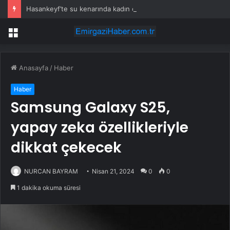
Hasankeyf’te su kenarında kadın cesedi bulundu
Menü
Anasayfa
/
Haber
Haber
Samsung Galaxy S25,
yapay zeka özellikleriyle
dikkat çekecek
NURCAN BAYRAM
Nisan 21, 2024
0
0
1 dakika okuma süresi