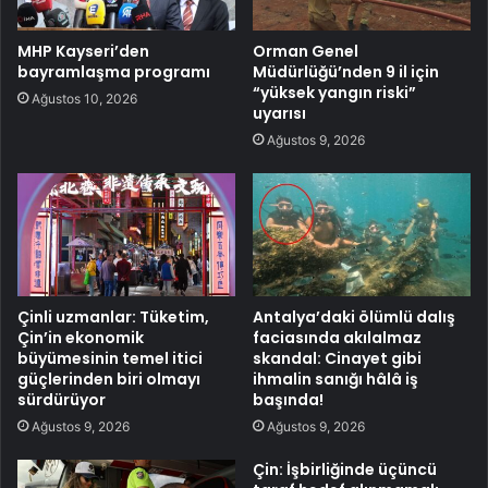
MHP Kayseri’den
Orman Genel
bayramlaşma programı
Müdürlüğü’nden 9 il için
“yüksek yangın riski”
Ağustos 10, 2026
uyarısı
Ağustos 9, 2026
Çinli uzmanlar: Tüketim,
Antalya’daki ölümlü dalış
Çin’in ekonomik
faciasında akılalmaz
büyümesinin temel itici
skandal: Cinayet gibi
güçlerinden biri olmayı
ihmalin sanığı hâlâ iş
sürdürüyor
başında!
Ağustos 9, 2026
Ağustos 9, 2026
Çin: İşbirliğinde üçüncü