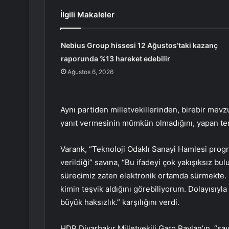
İlgili Makaleler
Nebius Group hissesi 12 Ağustos’taki kazanç
raporunda %13 hareket edebilir
Ağustos 6, 2026
Aynı partiden milletvekillerinden, birebir mevzu
yanıt vermesinin mümkün olmadığını, yapan tenki
Varank, “Teknoloji Odaklı Sanayi Hamlesi progr
verildiği” savına, “Bu ifadeyi çok yakışıksız bu
sürecimiz zaten elektronik ortamda sürmekte.
kimin teşvik aldığını görebiliyorum. Dolayısıyl
büyük haksızlık.” karşılığını verdi.
HDP Diyarbakır Milletvekili Garo Paylan’ın, “s