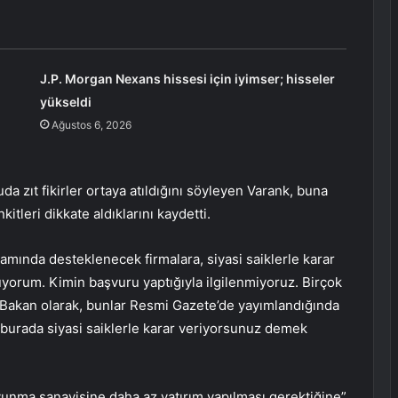
J.P. Morgan Nexans hissesi için iyimser; hisseler
yükseldi
Ağustos 6, 2026
da zıt fikirler ortaya atıldığını söyleyen Varank, buna
tleri dikkate aldıklarını kaydetti.
amında desteklenecek firmalara, siyasi saiklerle karar
luyorum. Kimin başvuru yaptığıyla ilgilenmiyoruz. Birçok
 Bakan olarak, bunlar Resmi Gazete’de yayımlandığında
a burada siyasi saiklerle karar veriyorsunuz demek
avunma sanayisine daha az yatırım yapılması gerektiğine”