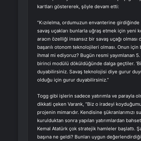
kartları göstererek, şöyle devam etti:
“Kızılelma, ordumuzun envanterine girdiğinde ha
savaş uçakları bunlarla uğraş etmek için yeni 
aracın özelliği insansız bir savaş uçağı olması 
başarılı otonom teknolojileri olması. Onun için b
ihmal mi ediyoruz? Bugün resmi yayımlanan 5.
birinci modülü döküldüğünde dalga geçtiler. ‘Bir
duyabilirsiniz. Savaş teknolojisi diye gurur d
olduğu için gurur duyabilirsiniz.”
Togg gibi işlerin sadece yatırımla ve parayla o
dikkati çeken Varank, “Biz o iradeyi koyduğumu
projenin mimarıdır. Kendisine şükranlarımızı s
kurulduktan sonra yapılan yatırımlardan bahse
Kemal Atatürk çok stratejik hamleler başlattı. 
başına ne geldi? Bunları uygun değerlendirdiğ