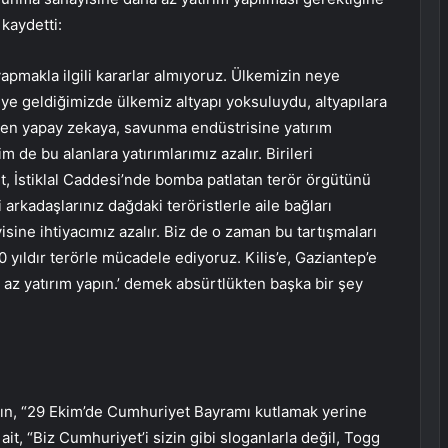
 kaydetti:
apmakla ilgili kararlar almıyoruz. Ülkemizin neye
eye geldiğimizde ülkemiz altyapı yoksuluydu, altyapılara
inden yapay zekaya, savunma endüstrisine yatırım
m de bu alanlara yatırımlarımız azalır. Birileri
it, İstiklal Caddesi’nde bomba patlatan terör örgütünü
 arkadaşlarınız dağdaki teröristlerle aile bağları
ine ihtiyacımız azalır. Biz de o zaman bu tartışmaları
0 yıldır terörle mücadele ediyoruz. Kilis’e, Gaziantep’e
az yatırım yapın.’ demek absürtlükten başka bir şey
n’ın, “29 Ekim’de Cumhuriyet Bayramı kutlamak yerine
ait, “Biz Cumhuriyet’i sizin gibi sloganlarla değil, Togg