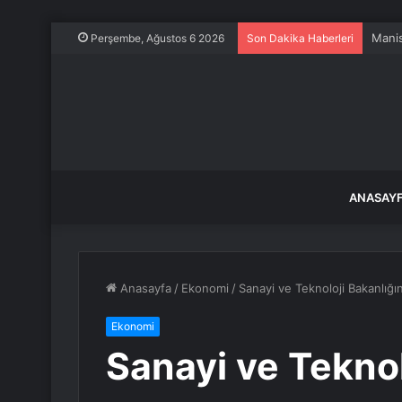
Nebiu
Perşembe, Ağustos 6 2026
Son Dakika Haberleri
ANASAY
Anasayfa
/
Ekonomi
/
Sanayi ve Teknoloji Bakanlığ
Ekonomi
Sanayi ve Teknol