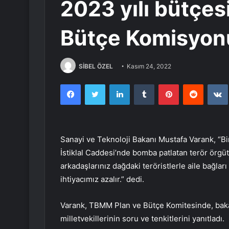
2023 yılı bütçe
Bütçe Komisyo
SİBEL ÖZEL
Kasım 24, 2022
Facebook
Twitter
LinkedIn
Tumblr
Pinterest
Reddit
Sanayi ve Teknoloji Bakanı Mustafa Varank, “Bir
İstiklal Caddesi’nde bomba patlatan terör örgüt
arkadaşlarınız dağdaki teröristlerle aile bağla
ihtiyacımız azalır.” dedi.
Varank, TBMM Plan ve Bütçe Komitesinde, baka
milletvekillerinin soru ve tenkitlerini yanıtladı.