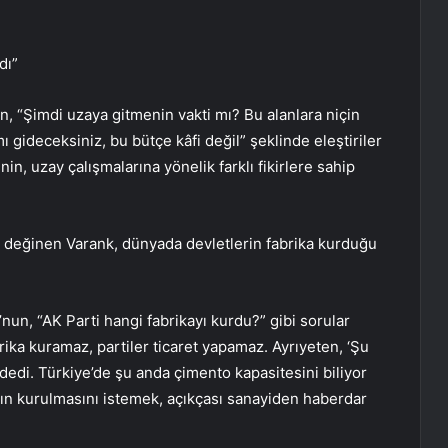
dı”
ın, “Şimdi uzaya gitmenin vakti mı? Bu alanlara niçin
 gideceksiniz, bu bütçe kâfi değil” şeklinde eleştiriler
inin, uzay çalışmalarına yönelik farklı fikirlere sahip
ra değinen Varank, dünyada devletlerin fabrika kurduğu
un, “AK Parti hangi fabrikayı kurdu?” gibi sorular
abrika kuramaz, partiler ticaret yapamaz. Ayrıyeten, ‘Şu
dedi. Türkiye’de şu anda çimento kapasitesini biliyor
ın kurulmasını istemek, açıkçası sanayiden haberdar