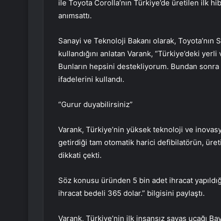
ile Toyota Corolla’nın Türkiye’de üretilen ilk hi
anımsattı.
Sanayi ve Teknoloji Bakanı olarak, Toyota’nın S
kullandığını anlatan Varank, “Türkiye’deki yerli 
Bunların hepsini destekliyorum. Bundan sonra
ifadelerini kullandı.
“Gurur duyabilirsiniz”
Varank, Türkiye’nin yüksek teknoloji ve inovas
getirdiği tam otomatik harici defibilatörün, üre
dikkati çekti.
Söz konusu üründen 5 bin adet ihracat yapıldığ
ihracat bedeli 365 dolar.” bilgisini paylaştı.
Varank, Türkiye’nin ilk insansız savaş uçağı Bay