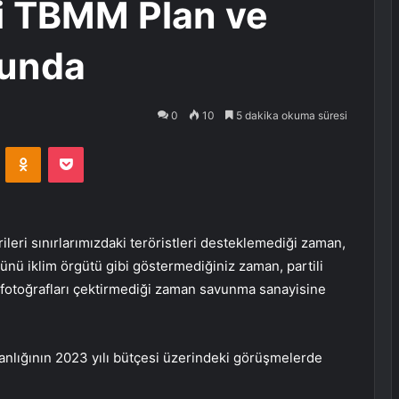
si TBMM Plan ve
nunda
0
10
5 dakika okuma süresi
VKontakte
Odnoklassniki
Pocket
ileri sınırlarımızdaki teröristleri desteklemediği zaman,
ünü iklim örgütü gibi göstermediğiniz zaman, partili
rı fotoğrafları çektirmediği zaman savunma sanayisine
nlığının 2023 yılı bütçesi üzerindeki görüşmelerde