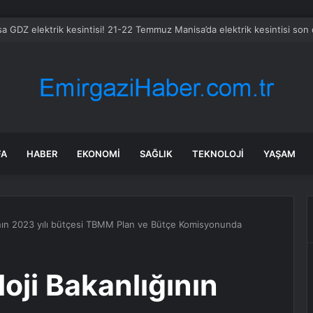
s Group hissesi 12 Ağustos’taki kazanç raporunda %13 hareket edebilir
FA
HABER
EKONOMI
SAĞLIK
TEKNOLOJI
YAŞAM
ının 2023 yılı bütçesi TBMM Plan ve Bütçe Komisyonunda
oji Bakanlığının