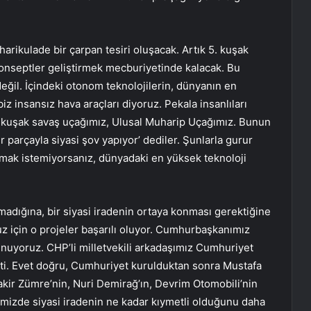
rikulade bir çarpan tesiri oluşacak. Artık 5. kuşak
konseptler geliştirmek mecburiyetinde kalacak. Bu
değil. İçindeki otonom teknolojilerin, dünyanın en
iz insansız hava araçları diyoruz. Pekala insanlıları
 kuşak savaş uçağımız, Ulusal Muharip Uçağımız. Bunun
 parçayla siyasi şov yapıyor’ dediler. Şunlarla gurur
uymak istemiyorsanız, dünyadaki en yüksek teknoloji
lmadığına, bir siyasi iradenin ortaya konması gerektiğine
z için o projeler başarılı oluyor. Cumhurbaşkanımız
unuyoruz. CHP’li milletvekili arkadaşımız Cumhuriyet
tti. Evet doğru, Cumhuriyet kurulduktan sonra Mustafa
Şakir Zümre’nin, Nuri Demirağ’ın, Devrim Otomobili’nin
imizde siyasi iradenin ne kadar kıymetli olduğunu daha