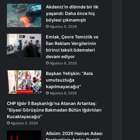
Akdeniz’in dibinde bir ilk
yaşandı: Daha önce hiç
böylesi çıkmamıştı
Ağustos 6, 2026
Emlak, Çevre Temizlik ve
İlan Reklam Vergilerinin
birinci taksit ödemeleri
devam ediyor
Ağustos 6, 2026
Başkan Yetişkin: “Asla
umutsuzluğa
kapılmayacağız”
Ağustos 6, 2026
CHP Iğdır İl Başkanlığı’na Atanan Artantaş:
“Siyasi Görüşüne Bakmadan Bütün Iğdırlıları
Kucaklayacağız”
Ağustos 5, 2026
Albüm: 2026 Hainan Adası
Festivali’nin Açılışı Renkli