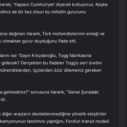
türerek, ‘Yaşasın Cumhuriyet’ diyerek kutluyoruz. Keşke
ydiniz de bir kez olsun bu milletin gururunu
özüne değinen Varank, Türk mühendislerinin emeği ve
sı olmaktan gurur duyduğunu ifade etti.
alarını ise “Sayın Kılıçdaroğlu, Togg fabrikasına
gidecek? Gerçekten bu ifadeler Togg’u seri üretim
mühendislerden, işçilerden özür dilemeniz gereken
aya gelmediniz?” sorusuna Varank, “Genel Şuradaki
di.
k diğer araçların desteklenmediğine yönelik eleştiriler
 kamyonunun tanıtımını yaptığını, Ford’un transit modeli