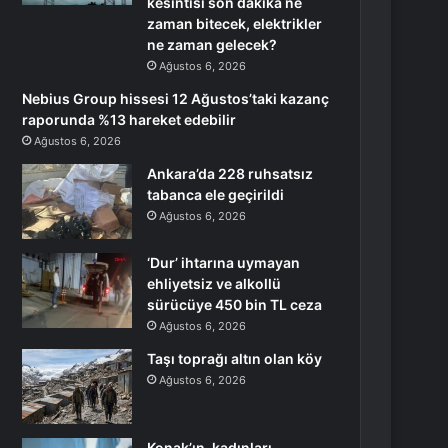
kesintisi son dakika ne
zaman bitecek, elektrikler
ne zaman gelecek?
Ağustos 6, 2026
Nebius Group hissesi 12 Ağustos’taki kazanç
raporunda %13 hareket edebilir
Ağustos 6, 2026
Ankara’da 228 ruhsatsız
tabanca ele geçirildi
Ağustos 6, 2026
‘Dur’ ihtarına uymayan
ehliyetsiz ve alkollü
sürücüye 450 bin TL ceza
Ağustos 6, 2026
Taşı toprağı altın olan köy
Ağustos 6, 2026
Konak’ın, kadınları