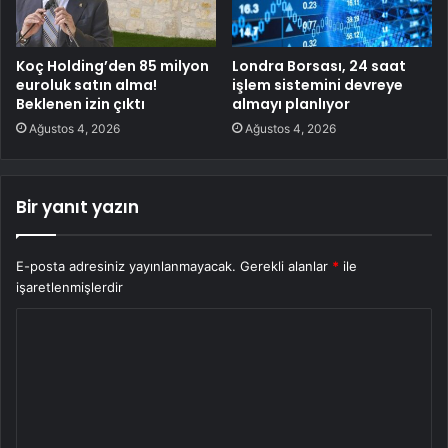
Koç Holding’den 85 milyon
Londra Borsası, 24 saat
euroluk satın alma!
işlem sistemini devreye
Beklenen izin çıktı
almayı planlıyor
Ağustos 4, 2026
Ağustos 4, 2026
Bir yanıt yazın
E-posta adresiniz yayınlanmayacak.
Gerekli alanlar
*
ile
işaretlenmişlerdir
Y
o
r
u
m