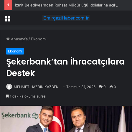
İzmit Belediyesi’nden Ruhsat Müdürlüğü iddialarına açıklama
Menü
Anasayfa
/
Ekonomi
Ekonomi
Şekerbank’tan İhracatçılara
Destek
MEHMET HAZBİN KAZBEK
Temmuz 31, 2025
0
0
1 dakika okuma süresi