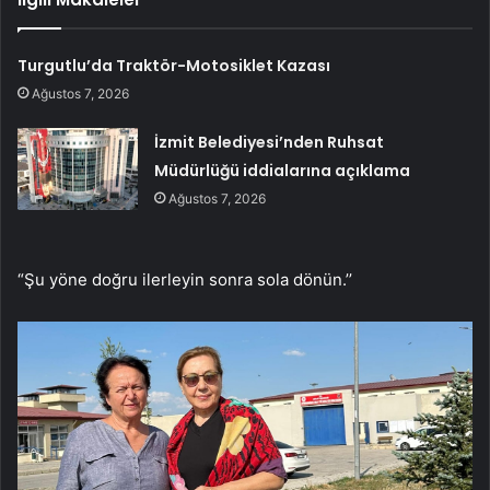
Turgutlu’da Traktör-Motosiklet Kazası
Ağustos 7, 2026
İzmit Belediyesi’nden Ruhsat
Müdürlüğü iddialarına açıklama
Ağustos 7, 2026
“Şu yöne doğru ilerleyin sonra sola dönün.’’