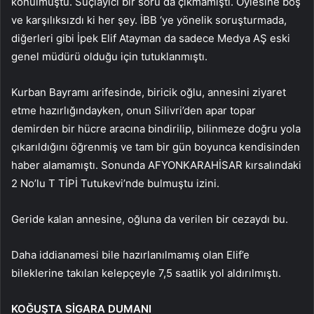
konulmuştu. Suçlayıcı bir soru da çıkmamıştı. Öylesine boş
ve karşılıksızdı ki her şey. İBB ‘ye yönelik soruşturmada,
diğerleri gibi İpek Elif Atayman da sadece Medya AŞ eski
genel müdürü olduğu için tutuklanmıştı.
Kurban Bayramı arifesinde, biricik oğlu, annesini ziyaret
etme hazırlığındayken, onun Silivri’den apar topar
demirden bir hücre aracına bindirilip, bilinmeze doğru yola
çıkarıldığını öğrenmiş ve tam bir gün boyunca kendisinden
haber alamamıştı. Sonunda AFYONKARAHİSAR kırsalındaki
2 No’lu T TİPİ Tutukevi’nde bulmuştu izini.
Geride kalan annesine, oğluna da verilen bir cezaydı bu.
Daha iddianamesi bile hazırlanılmamış olan Elif’e
bileklerine takılan kelepçeyle 7,5 saatlik yol aldırılmıştı.
KOĞUŞTA SİGARA DUMANI