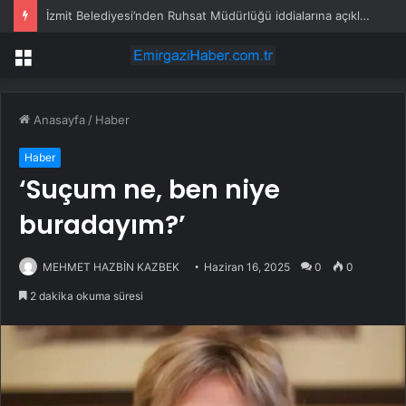
İzmit Belediyesi’nden Ruhsat Müdürlüğü iddialarına açıklama
Menü
Anasayfa
/
Haber
Haber
‘Suçum ne, ben niye
buradayım?’
MEHMET HAZBİN KAZBEK
Haziran 16, 2025
0
0
2 dakika okuma süresi