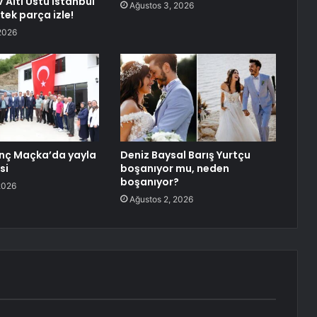
V Altı Üstü İstanbul
Ağustos 3, 2026
tek parça izle!
2026
nç Maçka’da yayla
Deniz Baysal Barış Yurtçu
si
boşanıyor mu, neden
boşanıyor?
2026
Ağustos 2, 2026