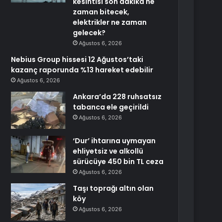
kesintisi son dakika ne
zaman bitecek,
elektrikler ne zaman
gelecek?
Ağustos 6, 2026
Nebius Group hissesi 12 Ağustos’taki
kazanç raporunda %13 hareket edebilir
Ağustos 6, 2026
Ankara’da 228 ruhsatsız
tabanca ele geçirildi
Ağustos 6, 2026
‘Dur’ ihtarına uymayan
ehliyetsiz ve alkollü
sürücüye 450 bin TL ceza
Ağustos 6, 2026
Taşı toprağı altın olan
köy
Ağustos 6, 2026