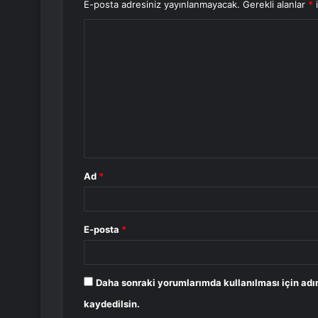
E-posta adresiniz yayınlanmayacak.
Gerekli alanlar
*
i
Y
o
r
u
m
*
Ad
*
E-posta
*
Daha sonraki yorumlarımda kullanılması için adı
kaydedilsin.