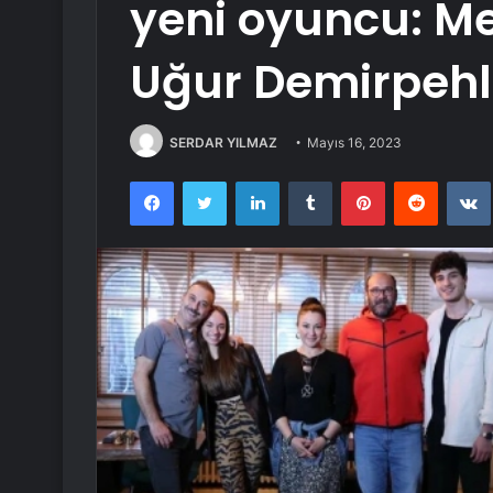
yeni oyuncu: M
Uğur Demirpehl
SERDAR YILMAZ
Mayıs 16, 2023
Facebook
Twitter
LinkedIn
Tumblr
Pinterest
Reddit