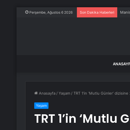
Perşembe, Ağustos 6 2026
Son Dakika Haberleri
ANASAY
Anasayfa
/
Yaşam
/
TRT 1’in ‘Mutlu Günler’ dizisi
Yaşam
TRT 1’in ‘Mutlu G