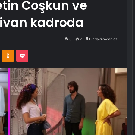
etin Coşkun ve
ivan kadroda
0
7
Bir dakikadan az
VKontakte
Odnoklassniki
Pocket