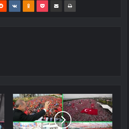
erest
Reddit
VKontakte
Odnoklassniki
Pocket
E-Posta ile paylaş
Yazdır