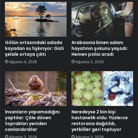
Gölün ortasındaki adada
Arabasına binen adam
kayadan su fışkırıyor: Gizli
hayatının şokunu yaşadı:
şelale ortaya çıktı
Hemen polisi aradı
Ağustos 4, 2026
Ağustos 3, 2026
İnsanların yapamadığını
Neredeyse 2 bin kişi
yaptılar: Çöle dönen
hastanelik oldu: Yüzlerce
toprakları yeniden
restorana dağıtıldı,
canlandırdılar
yetkililer geri topluyor
Ağustos 3, 2026
Ağustos 3, 2026