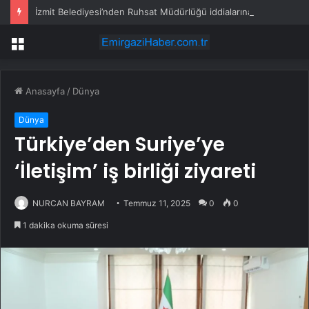
İzmit Belediyesi’nden Ruhsat Müdürlüğü iddialarına açıklama
Menü
Anasayfa
/
Dünya
Dünya
Türkiye’den Suriye’ye
‘İletişim’ iş birliği ziyareti
NURCAN BAYRAM
Temmuz 11, 2025
0
0
1 dakika okuma süresi