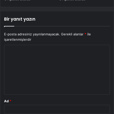
Bir yanıt yazın
E-posta adresiniz yayınlanmayacak.
Gerekli alanlar
*
ile
işaretlenmişlerdir
Y
o
r
u
m
*
Ad
*