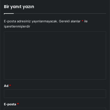
Bir yanıt yazın
E-posta adresiniz yayınlanmayacak.
Gerekli alanlar
*
ile
işaretlenmişlerdir
Y
o
r
u
m
*
Ad
*
E-posta
*