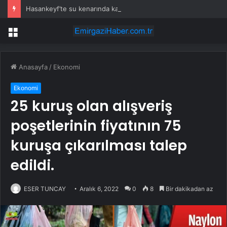
Hasankeyf’te su kenarında kadın cesedi bulundu
Menü
Anasayfa
/
Ekonomi
Ekonomi
25 kuruş olan alışveriş
poşetlerinin fiyatının 75
kuruşa çıkarılması talep
edildi.
ESER TUNCAY
Aralık 6, 2022
0
8
Bir dakikadan az