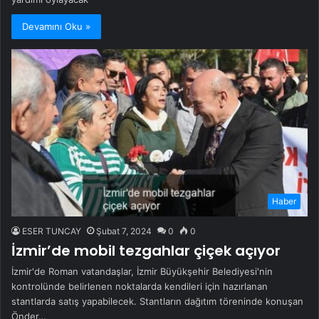
Devamını Oku »
Haber
ESER TUNCAY
Şubat 7, 2024
0
0
İzmir’de mobil tezgahlar çiçek açıyor
İzmir'de Roman vatandaşlar, İzmir Büyükşehir Belediyesi'nin
kontrolünde belirlenen noktalarda kendileri için hazırlanan
stantlarda satış yapabilecek. Stantların dağıtım töreninde konuşan
Önder…