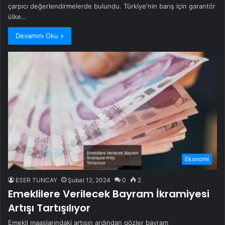
çarpıcı değerlendirmelerde bulundu. Türkiye'nin barış için garantör
ülke…
Devamını Oku »
Ekonomi
ESER TUNCAY
Şubat 12, 2024
0
2
Emeklilere Verilecek Bayram İkramiyesi
Artışı Tartışılıyor
Emekli maaşlarındaki artışın ardından gözler bayram