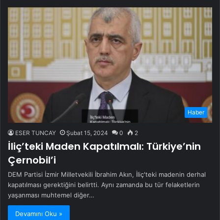
Haber
ESER TUNCAY
Şubat 15, 2024
0
2
İliç’teki Maden Kapatılmalı: Türkiye’nin
Çernobil’i
DEM Partisi İzmir Milletvekili İbrahim Akın, İliç'teki madenin derhal
kapatılması gerektiğini belirtti. Aynı zamanda bu tür felaketlerin
yaşanması muhtemel diğer…
Devamını Oku »