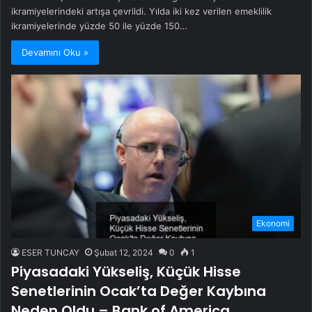
ikramiyelerindeki artışa çevrildi. Yılda iki kez verilen emeklilik
ikramiyelerinde yüzde 50 ile yüzde 150…
Devamını Oku »
Ekonomi
ESER TUNCAY
Şubat 12, 2024
0
1
Piyasadaki Yükseliş, Küçük Hisse
Senetlerinin Ocak’ta Değer Kaybına
Neden Oldu – Bank of America