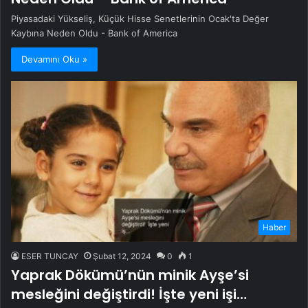
Piyasadaki Yükseliş, Küçük Hisse Senetlerinin Ocak'ta Değer
Kaybına Neden Oldu - Bank of America
Devamını Oku »
Haber
ESER TUNCAY
Şubat 12, 2024
0
1
Yaprak Dökümü’nün minik Ayşe’si
mesleğini değiştirdi! İşte yeni işi…