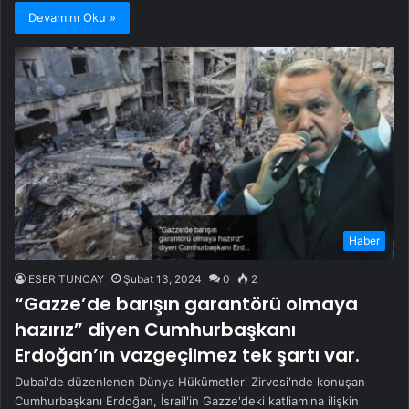
Devamını Oku »
Haber
ESER TUNCAY
Şubat 13, 2024
0
2
“Gazze’de barışın garantörü olmaya
hazırız” diyen Cumhurbaşkanı
Erdoğan’ın vazgeçilmez tek şartı var.
Dubai'de düzenlenen Dünya Hükümetleri Zirvesi'nde konuşan
Cumhurbaşkanı Erdoğan, İsrail'in Gazze'deki katliamına ilişkin