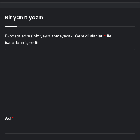
Bir yanıt yazın
E-posta adresiniz yayınlanmayacak.
Gerekli alanlar
*
ile
işaretlenmişlerdir
Y
o
r
u
m
*
Ad
*