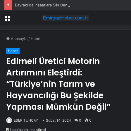
Bayraklı’da İnşaatlara Sıkı Denetim
Menü
Anasayfa
/
Haber
Haber
Edirneli Üretici Motorin
Artırımını Eleştirdi:
“Türkiye’nin Tarım ve
Hayvancılığı Bu Şekilde
Yapması Mümkün Değil”
ESER TUNCAY
Şubat 14, 2024
0
0
1 dakika okuma süresi