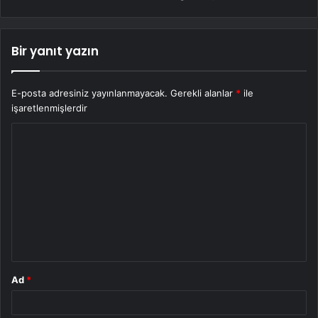
Bir yanıt yazın
E-posta adresiniz yayınlanmayacak.
Gerekli alanlar
*
ile
işaretlenmişlerdir
Y
o
r
u
m
*
Ad
*