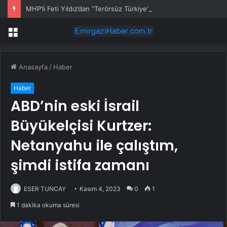
MHP’li Feti Yıldız’dan “Terörsüz Türkiye” mesajı: Yasal düzenlemeler kalıcı sonuç üretecek
Menü
Anasayfa
/
Haber
Haber
ABD’nin eski İsrail
Büyükelçisi Kurtzer:
Netanyahu ile çalıştım,
şimdi istifa zamanı
ESER TUNCAY
Kasım 4, 2023
0
1
1 dakika okuma süresi