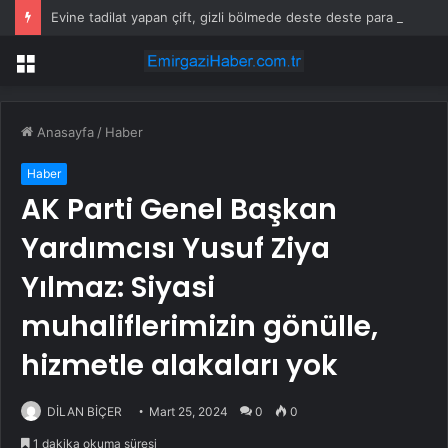
Evine tadilat yapan çift, gizli bölmede deste deste para buldu
Menü
Anasayfa
/
Haber
Haber
AK Parti Genel Başkan
Yardımcısı Yusuf Ziya
Yılmaz: Siyasi
muhaliflerimizin gönülle,
hizmetle alakaları yok
DİLAN BİÇER
Mart 25, 2024
0
0
1 dakika okuma süresi