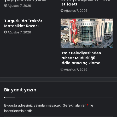
istifa etti
Ağustos 7, 2026
Ağustos 7, 2026
Turgutlu’da Traktör-
Motosiklet Kazası
Ağustos 7, 2026
İzmit Belediyesi’nden
Ruhsat Müdürlüğü
iddialarına açıklama
Ağustos 7, 2026
Bir yanıt yazın
E-posta adresiniz yayınlanmayacak.
Gerekli alanlar
*
ile
işaretlenmişlerdir