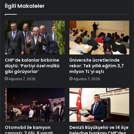
İlgili Makaleler
CHP’de kalanlar birbirine
Üniversite ücretlerinde
düştü: ‘Partiyi özel mülkü
rekor: Tek yıllık eğitim 3,7
gibi görüyorlar’
milyon TL’yi aştı
Ağustos 7, 2026
Ağustos 7, 2026
Otomobil ile kamyon
Denizli Büyükşehir ve 14 ilçe
çarpıştı: 2 ölü, 6 yaralı
belediye başkanı CHP’den