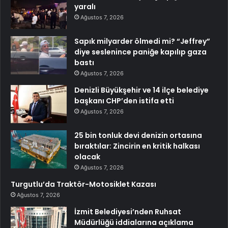
yaralı
Ağustos 7, 2026
Sapık milyarder ölmedi mi? “Jeffrey”
diye seslenince paniğe kapılıp gaza
bastı
Ağustos 7, 2026
Denizli Büyükşehir ve 14 ilçe belediye
başkanı CHP’den istifa etti
Ağustos 7, 2026
25 bin tonluk devi denizin ortasına
bıraktılar: Zincirin en kritik halkası
olacak
Ağustos 7, 2026
Turgutlu’da Traktör-Motosiklet Kazası
Ağustos 7, 2026
İzmit Belediyesi’nden Ruhsat
Müdürlüğü iddialarına açıklama