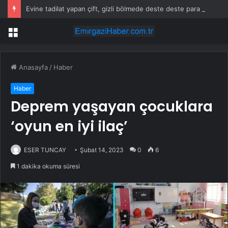
Evine tadilat yapan çift, gizli bölmede deste deste para buldu
Menü
Anasayfa
/
Haber
Haber
Deprem yaşayan çocuklara
‘oyun en iyi ilaç’
ESER TUNCAY
Şubat 14, 2023
0
6
1 dakika okuma süresi