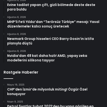
Ağustos 8, 2026
Evine tadilat yapan çift, gizli bölmede deste deste
para buldu
Ağustos 8, 2026
MHP’li Feti Yıldız’dan “Terörsüz Türkiye” mesajı: Yasal
düzenlemeler kalıcı sonuç üretecek
Ağustos 8, 2026
Newmark Group hisseleri CEO Barry Gosin’in istifa
planıyla düştü
Ağustos 8, 2026
Nvidia’dan 48 kat daha hızlı! AMD, yapay zeka
modellerini silikona taşıyor
Rastgele Haberler
Mayıs 19, 2025
CHP’den İzmir’de milyonluk miting! Özgür Özel
konuşuyor
Nisan 9, 2025
Petrol fiyatlar Şubat 2021’den bu yana görülen en