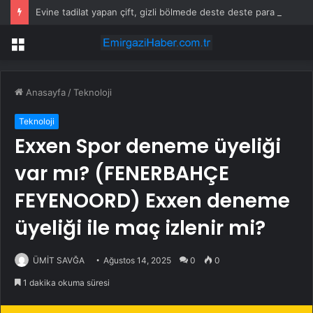
Evine tadilat yapan çift, gizli bölmede deste deste para buldu
Menü
Anasayfa
/
Teknoloji
Teknoloji
Exxen Spor deneme üyeliği
var mı? (FENERBAHÇE
FEYENOORD) Exxen deneme
üyeliği ile maç izlenir mi?
ÜMİT SAVĞA
Ağustos 14, 2025
0
0
1 dakika okuma süresi