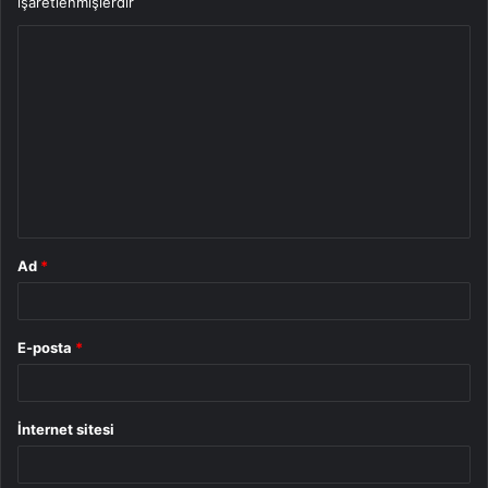
işaretlenmişlerdir
Y
o
r
u
m
*
Ad
*
E-posta
*
İnternet sitesi