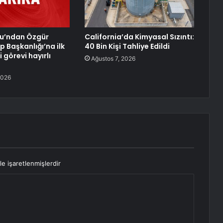
lu’ndan Özgür
California’da Kimyasal Sızıntı:
p Başkanlığı’na ilk
40 Bin Kişi Tahliye Edildi
 görevi hayırlı
Ağustos 7, 2026
2026
le işaretlenmişlerdir