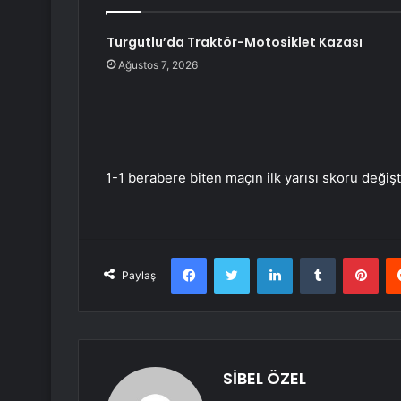
Turgutlu’da Traktör-Motosiklet Kazası
Ağustos 7, 2026
1-1 berabere biten maçın ilk yarısı skoru deği
Facebook
Twitter
LinkedIn
Tumblr
Pint
Paylaş
SİBEL ÖZEL