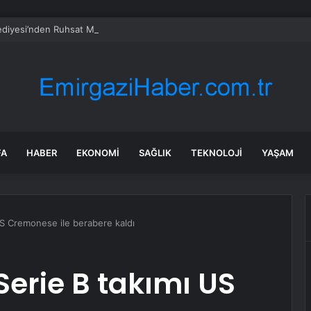
ediyesi’nden Ruhsat Müdürlüğü iddialarına açıklama
FA
HABER
EKONOMI
SAĞLIK
TEKNOLOJI
YAŞAM
US Cremonese ile berabere kaldı
Serie B takımı US