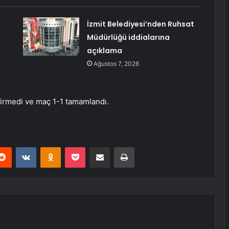
İzmit Belediyesi’nden Ruhsat
Müdürlüğü iddialarına
açıklama
Ağustos 7, 2026
ştirmedi ve maç 1-1 tamamlandı.
erest
Reddit
VKontakte
Odnoklassniki
Pocket
E-Posta ile paylaş
Yazdır