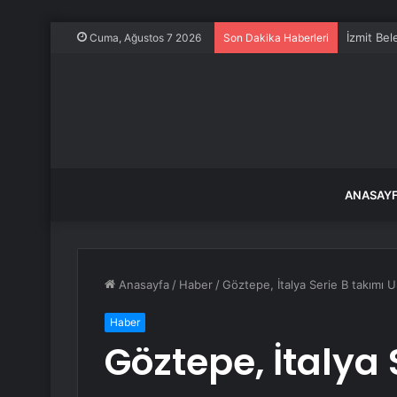
İzmit Bel
Cuma, Ağustos 7 2026
Son Dakika Haberleri
ANASAY
Anasayfa
/
Haber
/
Göztepe, İtalya Serie B takımı 
Haber
Göztepe, İtalya 