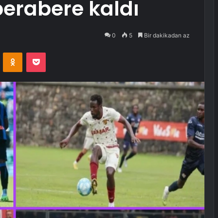
erabere kaldı
0
5
Bir dakikadan az
VKontakte
Odnoklassniki
Pocket