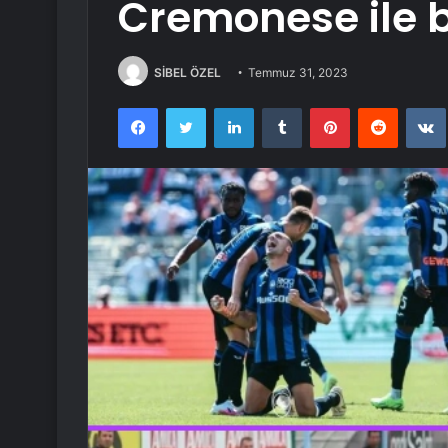
Cremonese ile b
SİBEL ÖZEL
Temmuz 31, 2023
Facebook
Twitter
LinkedIn
Tumblr
Pinterest
Reddit