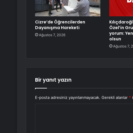
Cizre’de Öğrencilerden
Kılıçdaroğ
Dayanışma Hareketi
Özel’in Gru
yorum: Yeni
Ağustos 7, 2026
olsun
Ağustos 7, 
Bir yanıt yazın
E-posta adresiniz yayınlanmayacak.
Gerekli alanlar
*
i
Y
o
r