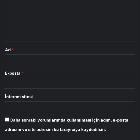
r
u
m
*
Ad
*
E-posta
*
İnternet sitesi
Daha sonraki yorumlarımda kullanılması için adım, e-posta
adresim ve site adresim bu tarayıcıya kaydedilsin.