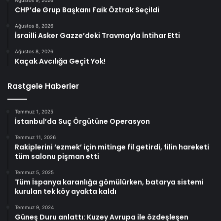
Ağustos 9, 2026
CHP’de Grup Başkanı Faik Öztrak Seçildi
Ağustos 8, 2026
İsrailli Asker Gazze’deki Travmayla İntihar Etti
Ağustos 8, 2026
Kaçak Avcılığa Geçit Yok!
Rastgele Haberler
Temmuz 1, 2025
İstanbul’da Suç Örgütüne Operasyon
Temmuz 11, 2026
Rakiplerini ‘ezmek’ için mitinge fil getirdi, filin hareketi
tüm salonu pişman etti
Temmuz 5, 2025
Tüm İspanya karanlığa gömülürken, batarya sistemi
kurulan tek köy ayakta kaldı
Temmuz 9, 2024
Güneş Duru anlattı: Kuzey Avrupa ile özdeşleşen