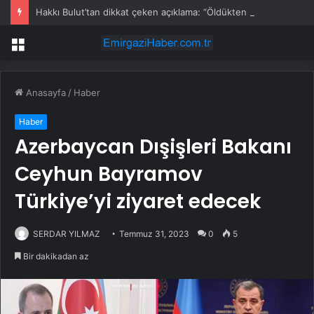
Hakkı Bulut’tan dikkat çeken açıklama: “Öldükten sonra yapsalar ne olur?”
Menü
Anasayfa
/
Haber
Haber
Azerbaycan Dışişleri Bakanı
Ceyhun Bayramov
Türkiye’yi ziyaret edecek
SERDAR YILMAZ
Temmuz 31, 2023
0
5
Bir dakikadan az