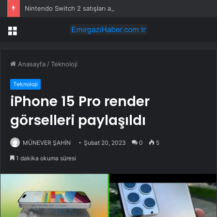
Nintendo Switch 2 satışları açıklandı: Switch 1’i resmen solladı
Menü
Anasayfa
/
Teknoloji
Teknoloji
iPhone 15 Pro render
görselleri paylaşıldı
MÜNEVER ŞAHİN
Şubat 20, 2023
0
5
1 dakika okuma süresi