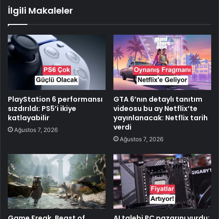
İlgili Makaleler
PlayStation 6 performansı
GTA 6’nın detaylı tanıtım
sızdırıldı: PS5’i ikiye
videosu bu ay Netflix’te
katlayabilir
yayınlanacak: Netflix tarih
verdi
Ağustos 7, 2026
Ağustos 7, 2026
Game Freak, Beast of
AI talebi PC pazarını vurdu: