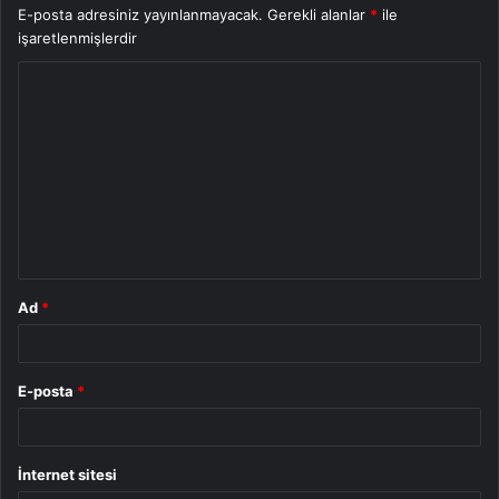
E-posta adresiniz yayınlanmayacak.
Gerekli alanlar
*
ile
işaretlenmişlerdir
Y
o
r
u
m
*
Ad
*
E-posta
*
İnternet sitesi