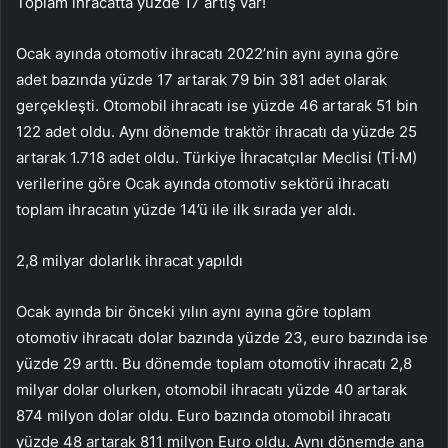
Toplam ihracatta yüzde 17 artış var!
Ocak ayında otomotiv ihracatı 2022’nin aynı ayına göre
adet bazında yüzde 17 artarak 79 bin 381 adet olarak
gerçekleşti. Otomobil ihracatı ise yüzde 46 artarak 51 bin
122 adet oldu. Aynı dönemde traktör ihracatı da yüzde 25
artarak 1.718 adet oldu. Türkiye İhracatçılar Meclisi (Tİ·M)
verilerine göre Ocak ayında otomotiv sektörü ihracatı
toplam ihracatın yüzde 14’ü ile ilk sırada yer aldı.
2,8 milyar dolarlık ihracat yapıldı
Ocak ayında bir önceki yılın aynı ayına göre toplam
otomotiv ihracatı dolar bazında yüzde 23, euro bazında ise
yüzde 29 arttı. Bu dönemde toplam otomotiv ihracatı 2,8
milyar dolar olurken, otomobil ihracatı yüzde 40 artarak
874 milyon dolar oldu. Euro bazında otomobil ihracatı
yüzde 48 artarak 811 milyon Euro oldu. Aynı dönemde ana