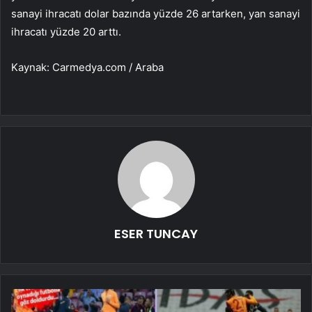
sanayi ihracatı dolar bazında yüzde 26 artarken, yan sanayi
ihracatı yüzde 20 arttı.
Kaynak: Carmedya.com / Araba
ESER TUNCAY