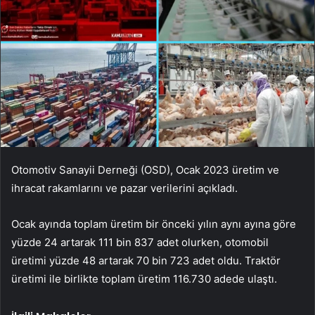
Otomotiv Sanayii Derneği (OSD), Ocak 2023 üretim ve
ihracat rakamlarını ve pazar verilerini açıkladı.
Ocak ayında toplam üretim bir önceki yılın aynı ayına göre
yüzde 24 artarak 111 bin 837 adet olurken, otomobil
üretimi yüzde 48 artarak 70 bin 723 adet oldu. Traktör
üretimi ile birlikte toplam üretim 116.730 adede ulaştı.