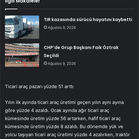
İlgili Makaleler
TIR kazasında sürücü hayatını kaybetti
Ağustos 9, 2026
CHP’de Grup Başkanı Faik Öztrak
Seçildi
Ağustos 9, 2026
Ticari araç pazarı yüzde 51 arttı
Yılın ilk ayında ticari araç üretimi geçen yılın aynı ayına
göre yüzde 4 azaldı. Ocak ayında ağır ticari araç
kümesinde üretim yüzde 56 artarken, hafif ticari araç
kümesinde üretim yüzde 8 azaldı. Bu dönemde yük ve
yolcu taşıyan ticari araç üretimi yüzde 4 azalırken, traktör