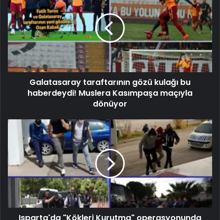
Galatasaray taraftarının gözü kulağı bu
haberdeydi! Muslera Kasımpaşa maçıyla
dönüyor
Isparta'da "Kökleri Kurutma" operasyonunda