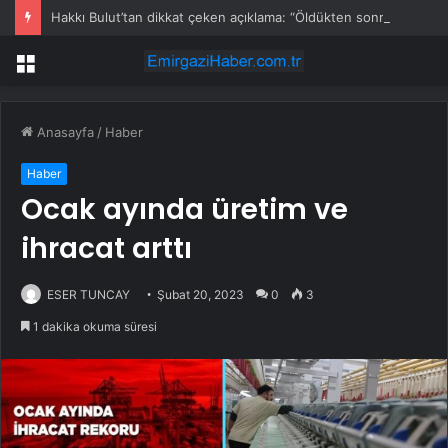
Hakkı Bulut’tan dikkat çeken açıklama: “Öldükten sonra yapsalar ne olur?”
Menü
Anasayfa
/
Haber
Haber
Ocak ayında üretim ve
ihracat arttı
ESER TUNCAY
Şubat 20, 2023
0
3
1 dakika okuma süresi