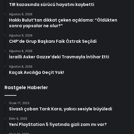
TIR kazasında sürücü hayatını kaybetti
Ağustos 9, 2026
Hakkı Bulut’tan dikkat çeken açıklama: “Öldükten
sonra yapsalar ne olur?”
Ağustos 9, 2026
CHP’de Grup Başkanı Faik Öztrak Seçildi
Ağustos 8, 2026
İsrailli Asker Gazze’deki Travmayla İntihar Etti
Ağustos 8, 2026
Kaçak Avcılığa Geçit Yok!
Rastgele Haberler
Ocak 17, 2023
Sivaslı çoban Tarık Kara, yakıcı sesiyle büyüledi
Ekim 8, 2025
Yeni PlayStation 5 fiyatında gizli zam mı var?