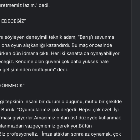
 üretmemiz lazım.” dedi.
 EDECEĞİZ”
ını söyleyen deneyimli teknik adam, “Barış’ı savunma
a ona oyun alışkanlığı kazandırdı. Bu maç öncesinde
ken dün idmana çıktı. Her iki kanatta da oynayabiliyor.
ceğiz. Kendine olan güveni çok daha yüksek hale
ş’ın gelişiminden mutluyum” dedi.
GÖRMEDİK”
i tepkinin insani bir durum olduğunu, mutlu bir şekilde
Buruk, “Oyuncularımız çok değerli. Hepsi çok özel. İyi
rması giyiyorlar.Amacımız onları üst düzeyde kullanmak
ularımızdan vazgeçmemiz gerekiyor.Bütün
Biz profesyoneliz. . İmza attıktan sonra az oynamak, çok