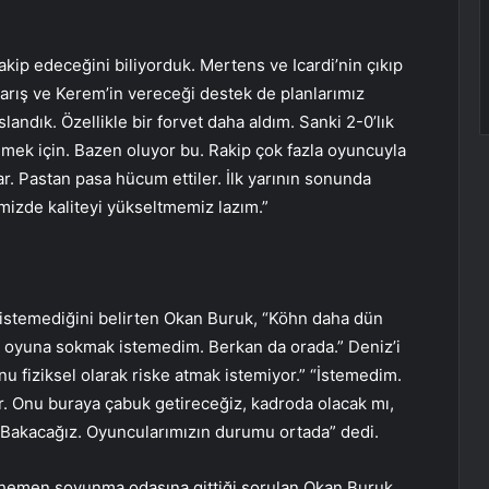
kip edeceğini biliyorduk. Mertens ve Icardi’nin çıkıp
Barış ve Kerem’in vereceği destek de planlarımız
andık. Özellikle bir forvet daha aldım. Sanki 2-0’lık
mek için. Bazen oluyor bu. Rakip çok fazla oyuncuyla
lar. Pastan pasa hücum ettiler. İlk yarının sonunda
imizde kaliteyi yükseltmemiz lazım.”
istemediğini belirten Okan Buruk, “Köhn daha dün
re oyuna sokmak istemedim. Berkan da orada.” Deniz’i
onu fiziksel olarak riske atmak istemiyor.” “İstemedim.
ar. Onu buraya çabuk getireceğiz, kadroda olacak mı,
Bakacağız. Oyuncularımızın durumu ortada” dedi.
 hemen soyunma odasına gittiği sorulan Okan Buruk,