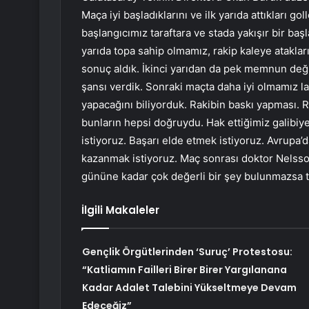
Maça iyi başladıklarını ve ilk yarıda attıkları go
başlangıcımız taraftara ve stada yakışır bir baş
yarıda topa sahip olmamız, rakip kaleye ataklarım
sonuç aldık. İkinci yarıdan da pek memnun deği
şansı verdik. Sonraki maçta daha iyi olmamız la
yapacağını biliyorduk. Rakibin baskı yapması.
bunların hepsi doğruydu. Hak ettiğimiz galibiy
istiyoruz. Başarı elde etmek istiyoruz. Avrupa’
kazanmak istiyoruz. Maç sonrası doktor Nelsso
gününe kadar çok değerli bir şey bulunmazsa
İlgili Makaleler
Gençlik Örgütlerinden ‘Suruç’ Protestosu:
“Katliamın Failleri Birer Birer Yargılanana
Kadar Adalet Talebini Yükseltmeye Devam
Edeceğiz”