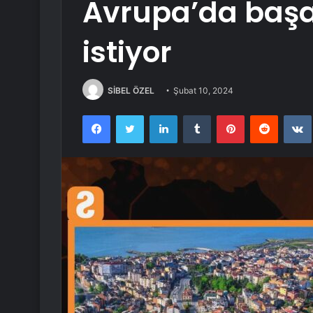
Avrupa’da baş
istiyor
SİBEL ÖZEL
Şubat 10, 2024
Facebook
Twitter
LinkedIn
Tumblr
Pinterest
Reddit