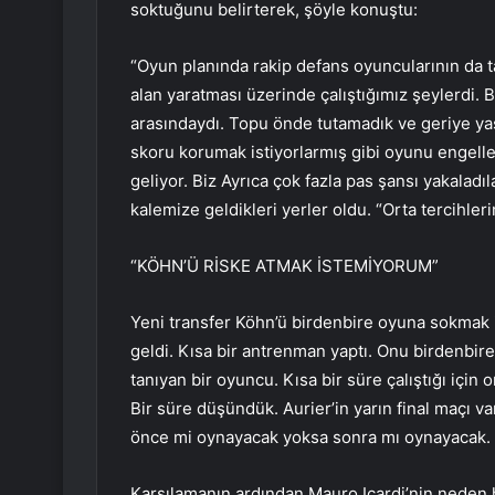
soktuğunu belirterek, şöyle konuştu:
“Oyun planında rakip defans oyuncularının da ta
alan yaratması üzerinde çalıştığımız şeylerdi. 
arasındaydı. Topu önde tutamadık ve geriye yasl
skoru korumak istiyorlarmış gibi oyunu engelle
geliyor. Biz Ayrıca çok fazla pas şansı yakaladı
kalemize geldikleri yerler oldu. “Orta tercihler
“KÖHN’Ü RİSKE ATMAK İSTEMİYORUM”
Yeni transfer Köhn’ü birdenbire oyuna sokmak 
geldi. Kısa bir antrenman yaptı. Onu birdenbi
tanıyan bir oyuncu. Kısa bir süre çalıştığı için 
Bir süre düşündük. Aurier’in yarın final maçı v
önce mi oynayacak yoksa sonra mı oynayacak. 
Karşılamanın ardından Mauro Icardi’nin neden