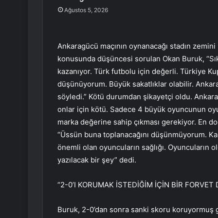
Ağustos 5, 2026
Ankaragücü maçının oynanacağı stadın zemini 
konusunda düşüncesi sorulan Okan Buruk, “Sıkı
kazanıyor. Türk futbolu için değerli. Türkiye 
düşünüyorum. Büyük sakatlıklar olabilir. Ank
söyledi.” Kötü durumdan şikayetçi oldu. Ankara
onlar için kötü. Sadece 4 büyük oyuncunun oyun
marka değerine sahip çıkması gerekiyor. En do
“Üssün buna toplanacağını düşünmüyorum. Kar
önemli olan oyuncuların sağlığı. Oyuncuların o
yazılacak bir şey” dedi.
“2-0’I KORUMAK İSTEDİĞİM İÇİN BİR FORVET
Buruk, 2-0’dan sonra sanki skoru koruyormuş g