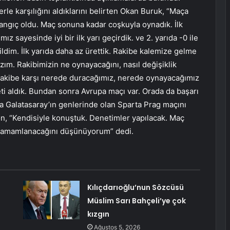
llerle karşılığını aldıklarını belirten Okan Buruk, “Maça
langıç ​​oldu. Maç sonuna kadar coşkuyla oynadık. İlk
ız sayesinde iyi bir ilk yarı geçirdik. ve 2. yarıda -0 ile
ldim. İlk yarıda daha az ürettik. Rakibe kalemize gelme
zım. Rakibimizin ne oynayacağını, nasıl değişiklik
 Rakibe karşı nerede duracağımız, nerede oynayacağımız
eti aldık. Bundan sonra Avrupa maçı var. Orada da başarı
da Galatasaray’ın genlerinde olan Sparta Prag maçını
n, “Kendisiyle konuştuk. Denetimler yapılacak. Maç
 tamamlanacağını düşünüyorum” dedi.
Kılıçdarıoğlu’nun Sözcüsü
Müslim Sarı Bahçeli’ye çok
kızgın
Ağustos 5, 2026