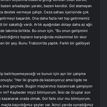
 bazen arkadaşları yaratır, bazen kendisi. Gol atamayan
a destek vermeye çalıştı. Ceza sahası içerisinde çok
 getirmeyi başardık. Ona daha fazla net top getirmemiz
i bir sakatlığı vardı. Artık ayağından dolayı daha az ağrı
de takımla birlikte. Bu onun için. “Bu onun gelişimini
 Getirdiğimiz topların karşılığında mükemmel bir skor
 bir şey. Bunu Trabzon’da yaptık. Farklı bir galibiyet
p belirleyemeyeceği ve bunun için ayrı bir çalışma
onuştu: “Her iki grupta da kazanıyoruz ama ligde ne
kıyla öne geçmek. Bugün maçlarımızı kazanırsak şampiyon
r mi? Kaybeder miyiz bilmiyorum. İkisi de Gruplar son
ı kazanarak orada olmak. Gol farkı olur mu bilmiyorum.
 maçta kaçırdığımız şeyler var. İkinci yarıda oynadığımız