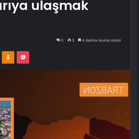
arıya ulaşmak
0
3
4 dakika okuma süresi
VKontakte
Odnoklassniki
Pocket