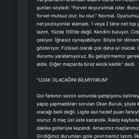
şunları söyledi: “Forvet doyurulmak ister. Bunu
forvet mutsuz olur, bu olur.” Normal. Oyunumuz
net pozisyonlar alamadı. 1 veya 2 tane net top
lazım. Yüzde 100’de değil. Kendini buluyor. Cidd
çekiyor. İğnesiz oynayabiliyor. Böyle bir dönem
gösteriyor. Fiziksel olarak çok daha iyi olacak.
durumu yaratamıyoruz. Bu geliştirmemiz gereken
aldık. Diğer maçlarda biraz eksik kaldık” dedi.
“UZAK OLACAĞINI BİLMİYORUM”
Gol farkının sezon sonunda şampiyonu belirleyi
yapıp yapmadıkları sorulan Okan Buruk, şöyle k
olacağı belli değil. Ligde asıl hedef puan far
oluruz. 6 maç üst üste kazandık. Rakip kaybede
dakika golleriyle kazandı. Amacımız maçlarımız
Girdiğimiz durumları gole çevirmemiz lazım. İlk