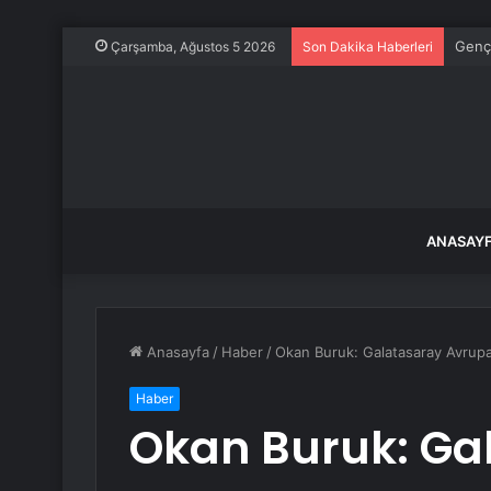
Çarşamba, Ağustos 5 2026
Son Dakika Haberleri
ANASAY
Anasayfa
/
Haber
/
Okan Buruk: Galatasaray Avrupa’
Haber
Okan Buruk: Ga