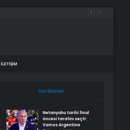
Gençlik Örgütlerinden ‘Suruç’ Protestosu: “Katliamın Failleri Birer Birer Yargılanana Kadar Adalet Talebini Yükseltmeye Devam Edeceğiz”
İLETIŞIM
Son Eklenen
Netanyahu tarihi final
öncesi tarafını seçti:
Vamos Argentina