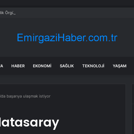
FA
HABER
EKONOMI
SAĞLIK
TEKNOLOJI
YAŞAM
da başarıya ulaşmak istiyor
latasaray