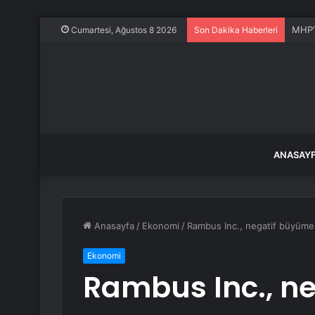
MHP’l
Cumartesi, Ağustos 8 2026
Son Dakika Haberleri
ANASAY
Anasayfa
/
Ekonomi
/
Rambus Inc., negatif büyüme 
Ekonomi
Rambus Inc., n