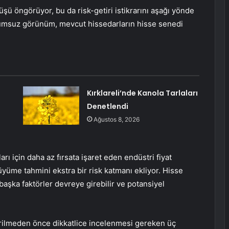
üşü öngörüyor, bu da risk-getiri istikrarını aşağı yönde
lumsuz görünüm, mevcut hissedarların hisse senedi
Kırklareli’nde Kanola Tarlaları
Denetlendi
Ağustos 8, 2026
rı için daha az fırsata işaret eden endüstri fiyat
büyüme tahmini ekstra bir risk katmanı ekliyor. Hisse
başka faktörler devreye girebilir ve potansiyel
erilmeden önce dikkatlice incelenmesi gereken üç