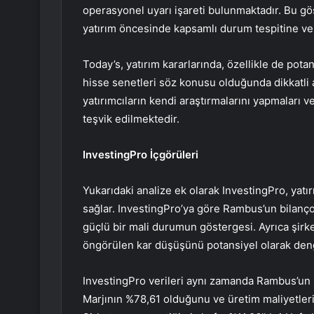
operasyonel uyarı işareti bulunmaktadır. Bu gö
yatırım öncesinde kapsamlı durum tespitine ve r
Today’s, yatırım kararlarında, özellikle de po
hisse senetleri söz konusu olduğunda dikkatli a
yatırımcıların kendi araştırmalarını yapmaları ve 
teşvik edilmektedir.
InvestingPro İçgörüleri
Yukarıdaki analize ek olarak InvestingPro, yatır
sağlar. InvestingPro’ya göre Rambus’un bilanç
güçlü bir mali durumun göstergesi. Ayrıca şirke
öngörülen kar düşüşünü potansiyel olarak deng
InvestingPro verileri aynı zamanda Rambus’un 20
Marjının %78,61 olduğunu ve üretim maliyetlerin