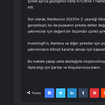
Şirket ayrıca geçtiğimiz hafta %11,06’lık 1 Hafta
etti.
Son olarak, Rambus’un 2023’ün 3. çeyreği itibar
gerçekleşti; bu da piyasanın şirkete defter değe
yatırımcılar için değerli bir ölçümdür çünkü şir
InvestingPro, Rambus ve diğer şirketler için ço
yatırımcıların bilinçli kararlar alması için kapsam
Bu makale yapay zeka desteğiyle oluşturulmuş, 
fazla bilgi için Şartlar ve Koşullarımıza bakın.
Facebook
Twitter
LinkedIn
Tumblr
Pint
Paylaş