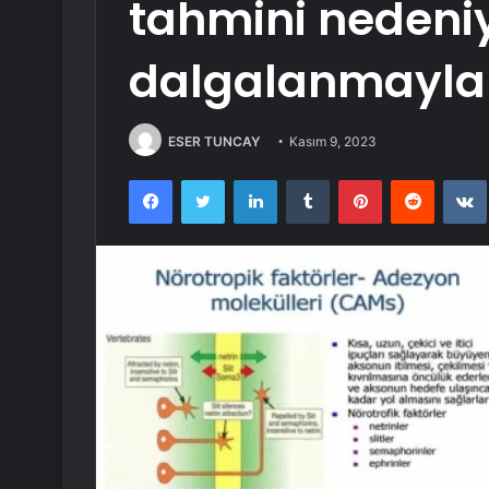
tahmini nedeniy
dalgalanmayla 
ESER TUNCAY
Kasım 9, 2023
Facebook
Twitter
LinkedIn
Tumblr
Pinterest
Reddit