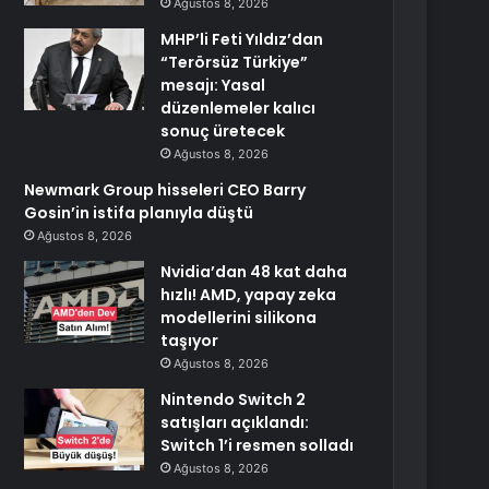
Ağustos 8, 2026
MHP’li Feti Yıldız’dan
“Terörsüz Türkiye”
mesajı: Yasal
düzenlemeler kalıcı
sonuç üretecek
Ağustos 8, 2026
Newmark Group hisseleri CEO Barry
Gosin’in istifa planıyla düştü
Ağustos 8, 2026
Nvidia’dan 48 kat daha
hızlı! AMD, yapay zeka
modellerini silikona
taşıyor
Ağustos 8, 2026
Nintendo Switch 2
satışları açıklandı:
Switch 1’i resmen solladı
Ağustos 8, 2026