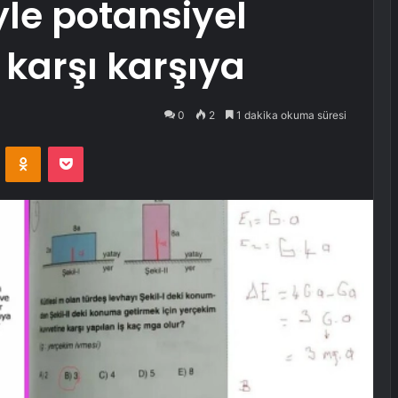
le potansiyel
karşı karşıya
0
2
1 dakika okuma süresi
VKontakte
Odnoklassniki
Pocket