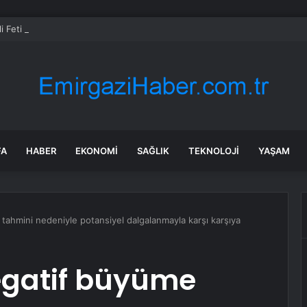
i Feti Yıldız’dan “Terörsüz Türkiye” mesajı: Yasal düzenlemeler kalıcı so
FA
HABER
EKONOMI
SAĞLIK
TEKNOLOJI
YAŞAM
tahmini nedeniyle potansiyel dalgalanmayla karşı karşıya
egatif büyüme