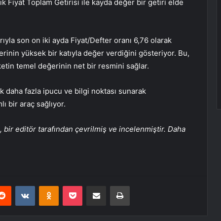
lık Fiyat Toplam Getirisi ile kayda değer bir getiri elde
ıyla son on iki ayda Fiyat/Defter oranı 6,76 olarak
rinin yüksek bir katıyla değer verdiğini gösteriyor. Bu,
ketin temel değerinin net bir resmini sağlar.
k daha fazla ipucu ve bilgi noktası sunarak
lı bir araç sağlıyor.
bir editör tarafından çevrilmiş ve incelenmiştir. Daha
erest
Reddit
VKontakte
Odnoklassniki
Pocket
E-Posta ile paylaş
Yazdır