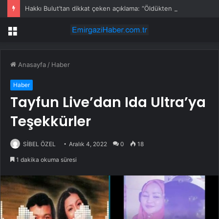
Hakkı Bulut’tan dikkat çeken açıklama: “Öldükten sonra yapsalar ne olur?”
Menü
Anasayfa
/
Haber
Haber
Tayfun Live’dan Ida Ultra’ya
Teşekkürler
SİBEL ÖZEL
Aralık 4, 2022
0
18
1 dakika okuma süresi